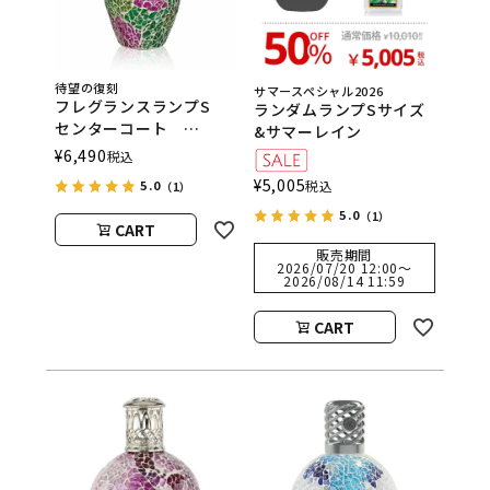
待望の復刻
サマースペシャル2026
フレグランスランプS
ランダムランプSサイズ
センターコート
&サマーレイン
ASHLEIGH&BURWOOD
¥
6,490
税込
（アシュレイアンドバー
¥
5,005
税込
5.0
（1）
ウッド）
5.0
（1）
CART
販売期間
2026/07/20 12:00
〜
2026/08/14 11:59
CART