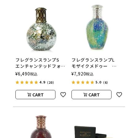
フレグランスランプS
フレグランスランプL
エンチャンテッドフォレ
モザイクメドゥー
スト
ASHLEIGH&BURWOOD
¥
6,490
¥
7,920
税込
税込
ASHLEIGH&BURWOOD
（アシュレイアンドバー
4.9
5.0
（20）
（6）
（アシュレイアンドバー
ウッド）
ウッド）
CART
CART