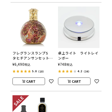
フレグランスランプS
卓上ライト ライトレイ
タヒチアンサンセット
ンボー
ASHLEIGH&BURWOOD
¥
6,490
¥
748
税込
税込
（アシュレイアンドバー
5.0
4.2
（10）
（34）
ウッド）
CART
CART