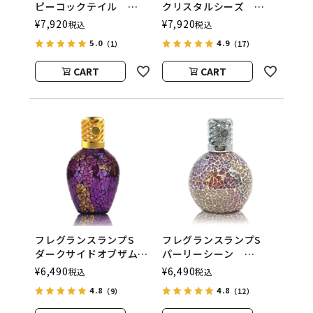
ピーコックテイル
クリスタルシーズ
ASHLEIGH&BURWOOD
ASHLEIGH&BURWOOD
¥
7,920
¥
7,920
税込
税込
（アシュレイアンドバー
（アシュレイアンドバー
5.0
4.9
（1）
（17）
ウッド）
ウッド）
CART
CART
フレグランスランプS
フレグランスランプS
ダークサイドオブザムー
パーリーシーン
ン
ASHLEIGH&BURWOOD
¥
6,490
¥
6,490
税込
税込
ASHLEIGH&BURWOOD
（アシュレイアンドバー
4.8
4.8
（9）
（12）
（アシュレイアンドバー
ウッド）
ウッド）