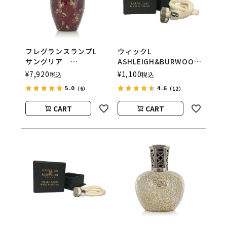
フレグランスランプL
ウィックL
サングリア
ASHLEIGH&BURWOOD
ASHLEIGH&BURWOOD
（アシュレイアンドバー
¥
7,920
¥
1,100
税込
税込
（アシュレイアンドバー
ウッド）
5.0
4.6
（6）
（12）
ウッド）
CART
CART