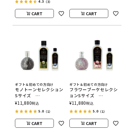
4.3
（3）
ウッド）
ウッド）
CART
CART
ギフト＆初めての方向け
ギフト＆初めての方向け
モノトーンセレクション
フラワーブーケセレクシ
Sサイズ
ョンSサイズ
ASHLEIGH&BURWOOD
ASHLEIGH&BURWOOD
¥
11,880
¥
11,880
税込
税込
（アシュレイアンドバー
（アシュレイアンドバー
5.0
5.0
（1）
（1）
ウッド）
ウッド）
CART
CART