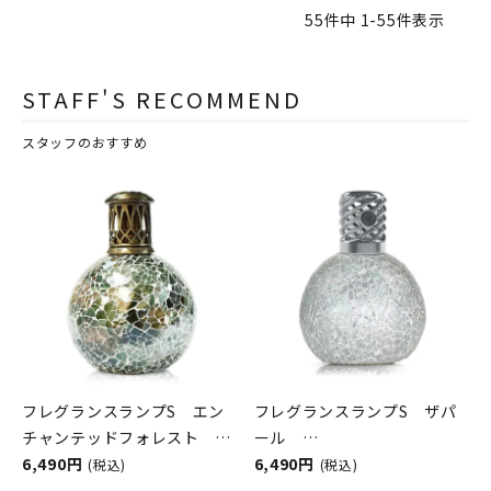
55
件中
1
-
55
件表示
STAFF'S RECOMMEND
スタッフのおすすめ
フレグランスランプS エン
フレグランスランプS ザパ
チャンテッドフォレスト
ール
ASHLEIGH&BURWOOD（ア
6,490円
ASHLEIGH&BURWOOD（ア
6,490円
(税込)
(税込)
シュレイアンドバーウッド）
シュレイアンドバーウッド）