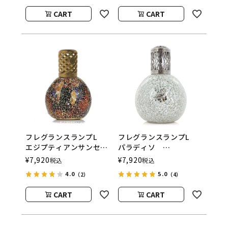
CART
CART
フレグランスランプL
フレグランスランプL
エジプティアンサンセッ
パラディソ
ト
ASHLEIGH&BURWOOD
¥
7,920
¥
7,920
税込
税込
ASHLEIGH&BURWOOD
（アシュレイアンドバー
4.0
5.0
（2）
（4）
（アシュレイアンドバー
ウッド）
ウッド）
CART
CART