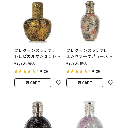
フレグランスランプL
フレグランスランプL
トロピカルサンセット
エンペラーオブマース
ASHLEIGH&BURWOOD
ASHLEIGH&BURWOOD
¥
7,920
¥
7,920
税込
税込
（アシュレイアンドバー
（アシュレイアンドバー
5.0
5.0
（3）
（5）
ウッド）
ウッド）
CART
CART