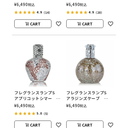
ム
ASHLEIGH&BURWOOD
¥
6,490
¥
6,490
税込
税込
ASHLEIGH&BURWOOD
（アシュレイアンドバー
4.9
4.9
（14）
（20）
（アシュレイアンドバー
ウッド）
ウッド）
CART
CART
フレグランスランプS
フレグランスランプS
アプリコットシマー
アラジンズケーブ
ASHLEIGH&BURWOOD
ASHLEIGH&BURWOOD
¥
6,490
¥
6,490
税込
税込
（アシュレイアンドバー
（アシュレイアンドバー
5.0
（5）
ウッド）
ウッド）
CART
CART