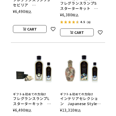
フレグランスランプS
セビリア
スターターキット
ASHLEIGH&BURWOOD
¥
6,490
税込
ASHLEIGH&BURWOOD
¥
6,380
（アシュレイアンドバー
税込
（アシュレイアンドバー
ウッド）
4.5
（6）
ウッド）
CART
CART
ギフト＆初めての方向け
ギフト＆初めての方向け
フレグランスランプL
インテリアセレクショ
スターターキット
ン Japanese Style
ASHLEIGH&BURWOOD
ASHLEIGH&BURWOOD
¥
6,490
¥
13,310
税込
税込
（アシュレイアンドバー
（アシュレイアンドバー