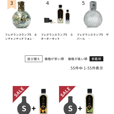
フレグランスランプS エ
フレグランスランプS ス
フレグランスランプS ザ
ンチャンテッドフォレス
ターターキット
パール
ト
ASHLEIGH&BURWOOD
ASHLEIGH&BURWOOD
ASHLEIGH&BURWOOD
（アシュレイアンドバー
（アシュレイアンドバー
（アシュレイアンドバー
ウッド）
ウッド）
ウッド）
並び替え
価格が安い順
価格が高い順
新着順
55
件中
1
-
55
件表示