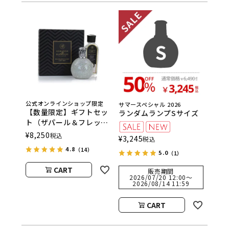
公式オンラインショップ限定
サマースペシャル 2026
【数量限定】ギフトセッ
ランダムランプSサイズ
ト（ザパール＆フレッシ
ュリネン）
¥
8,250
税込
¥
3,245
税込
ASHLEIGH&BURWOOD
4.8
（14）
（アシュレイアンドバー
5.0
（1）
ウッド）
CART
販売期間
2026/07/20 12:00
〜
2026/08/14 11:59
CART