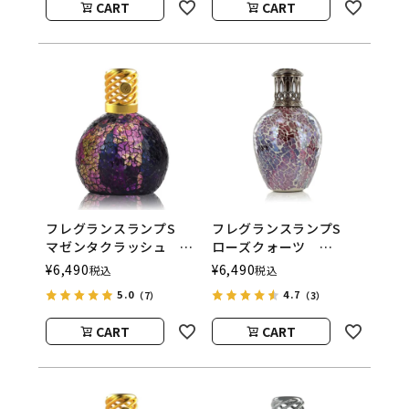
CART
CART
フレグランスランプS
フレグランスランプS
マゼンタクラッシュ
ローズクォーツ
ASHLEIGH&BURWOOD
ASHLEIGH&BURWOOD
¥
6,490
¥
6,490
税込
税込
（アシュレイアンドバー
（アシュレイアンドバー
5.0
4.7
（7）
（3）
ウッド）
ウッド）
CART
CART