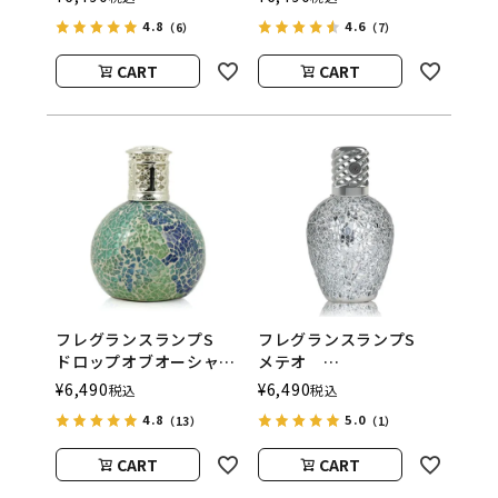
（アシュレイアンドバー
（アシュレイアンドバー
4.8
4.6
（6）
（7）
ウッド）
ウッド）
CART
CART
フレグランスランプS
フレグランスランプS
ドロップオブオーシャ
メテオ
ン
ASHLEIGH&BURWOOD
¥
6,490
¥
6,490
税込
税込
ASHLEIGH&BURWOOD
（アシュレイアンドバー
4.8
5.0
（13）
（1）
（アシュレイアンドバー
ウッド）
ウッド）
CART
CART