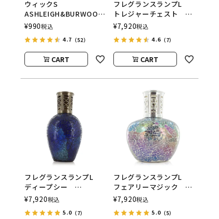
ウィックS
フレグランスランプL
ASHLEIGH&BURWOOD
トレジャーチェスト
（アシュレイアンドバー
ASHLEIGH&BURWOOD
¥
990
¥
7,920
税込
税込
ウッド）
（アシュレイアンドバー
4.7
4.6
（52）
（7）
ウッド）
CART
CART
フレグランスランプL
フレグランスランプL
ディープシー
フェアリーマジック
ASHLEIGH&BURWOOD
ASHLEIGH&BURWOOD
¥
7,920
¥
7,920
税込
税込
（アシュレイアンドバー
（アシュレイアンドバー
5.0
5.0
（7）
（5）
ウッド）
ウッド）