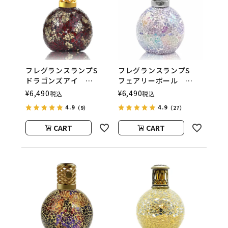
フレグランスランプS
フレグランスランプS
ドラゴンズアイ
フェアリーボール
ASHLEIGH&BURWOOD
ASHLEIGH&BURWOOD
¥
6,490
¥
6,490
税込
税込
（アシュレイアンドバー
（アシュレイアンドバー
4.9
4.9
（9）
（27）
ウッド）
ウッド）
CART
CART