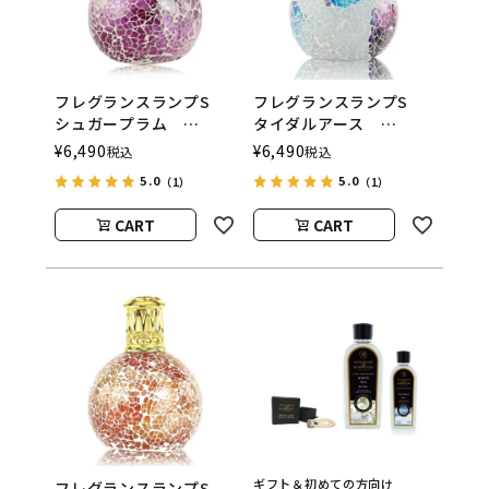
フレグランスランプS
フレグランスランプS
シュガープラム
タイダルアース
ASHLEIGH&BURWOOD
ASHLEIGH&BURWOOD
¥
6,490
¥
6,490
税込
税込
（アシュレイアンドバー
（アシュレイアンドバー
5.0
5.0
（1）
（1）
ウッド）
ウッド）
CART
CART
ギフト＆初めての方向け
フレグランスランプS