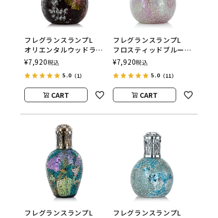
フレグランスランプL
フレグランスランプL
オリエンタルウッドラン
フロスティッドブルー
ド
ム
¥
7,920
¥
7,920
税込
税込
ASHLEIGH&BURWOOD
ASHLEIGH&BURWOOD
5.0
5.0
（1）
（11）
（アシュレイアンドバー
（アシュレイアンドバー
ウッド）
ウッド）
CART
CART
フレグランスランプL
フレグランスランプL