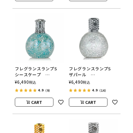
フレグランスランプS
フレグランスランプS
シースケープ
ザパール
ASHLEIGH&BURWOOD
ASHLEIGH&BURWOOD
¥
6,490
¥
6,490
税込
税込
（アシュレイアンドバー
（アシュレイアンドバー
4.9
4.9
（9）
（14）
ウッド）
ウッド）
CART
CART