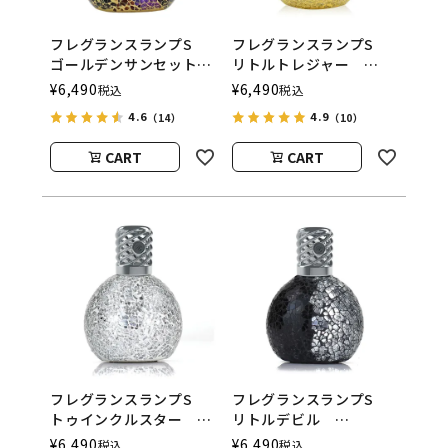
フレグランスランプS
フレグランスランプS
ゴールデンサンセット
リトルトレジャー
ASHLEIGH&BURWOOD
ASHLEIGH&BURWOOD
¥
6,490
¥
6,490
税込
税込
（アシュレイアンドバー
（アシュレイアンドバー
4.6
4.9
（14）
（10）
ウッド）
ウッド）
CART
CART
フレグランスランプS
フレグランスランプS
トゥインクルスター
リトルデビル
ASHLEIGH&BURWOOD
ASHLEIGH&BURWOOD
¥
6,490
¥
6,490
税込
税込