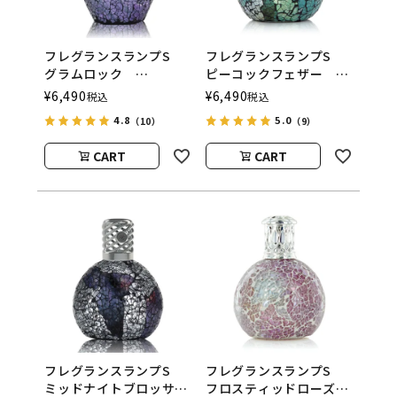
フレグランスランプS
フレグランスランプS
グラムロック
ピーコックフェザー
ASHLEIGH&BURWOOD
ASHLEIGH&BURWOOD
¥
6,490
¥
6,490
税込
税込
（アシュレイアンドバー
（アシュレイアンドバー
4.8
5.0
（10）
（9）
ウッド）
ウッド）
CART
CART
フレグランスランプS
フレグランスランプS
ミッドナイトブロッサ
フロスティッドローズ