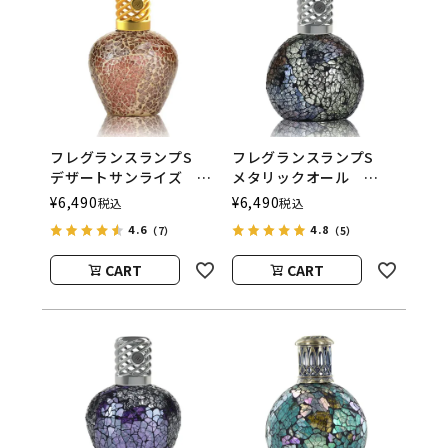
フレグランスランプS
フレグランスランプS
デザートサンライズ
メタリックオール
ASHLEIGH&BURWOOD
ASHLEIGH&BURWOOD
¥
6,490
¥
6,490
税込
税込
（アシュレイアンドバー
（アシュレイアンドバー
4.6
4.8
（7）
（5）
ウッド）
ウッド）
CART
CART