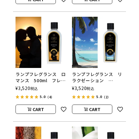
ウッド）
ウッド）
ランプフレグランス ロ
ランプフレグランス リ
マンス 500ml フレグ
ラクゼーション
ランスランプ用オイル
500ml フレグランスラ
¥
3,520
¥
3,520
税込
税込
ASHLEIGH&BURWOOD
ンプ用オイル
5.0
5.0
（4）
（2）
（アシュレイアンドバー
ASHLEIGH&BURWOOD
ウッド）
（アシュレイアンドバー
CART
CART
ウッド）