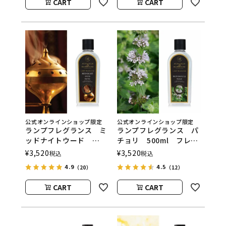
CART
CART
ウッド）
ウッド）
公式オンラインショップ限定
公式オンラインショップ限定
ランプフレグランス ミ
ランプフレグランス パ
ッドナイトウード
チョリ 500ml フレグ
500ml フレグランスラ
ランスランプ用オイル
¥
3,520
¥
3,520
税込
税込
ンプ用オイル
ASHLEIGH&BURWOOD
4.9
4.5
（20）
（12）
ASHLEIGH&BURWOOD
（アシュレイアンドバー
（アシュレイアンドバー
ウッド）
CART
CART
ウッド）