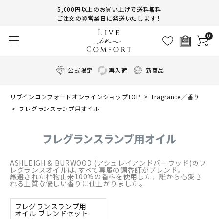
5,000円以上のお買い上げで送料無料
ご注文の翌営業日に発送いたします！
0
公式限定
再入荷
新商品
リブインコンフォートオンラインショップTOP
Fragrance／香り
フレグランスランプ用オイル
フレグランスランプ用オイル
ASHLEIGH & BURWOOD (アシュレイアンドバーウッド)のフ
レグランスオイルは､すべて専属の調香師がブレンド｡
厳選された植物由来100%の香料を使用した、誰からも愛さ
れる上質な優しい香りに仕上がりました。
フレグランスランプ用
オイル ブレンドセット