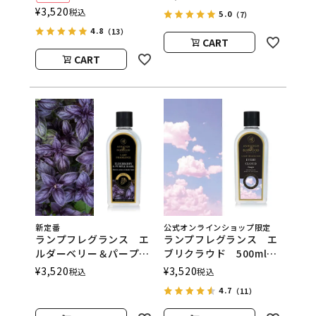
スランプ用オイル
ンスランプ用オイル
¥
3,520
税込
5.0
（7）
ASHLEIGH&BURWOOD
ASHLEIGH&BURWOOD
4.8
（アシュレイアンドバー
（アシュレイアンドバー
（13）
CART
ウッド）
ウッド）
CART
新定番
公式オンラインショップ限定
ランプフレグランス エ
ランプフレグランス エ
ルダーベリー＆パープル
ブリクラウド 500ml
バジル 500ml フレグ
フレグランスランプ用オ
¥
3,520
¥
3,520
税込
税込
ランスランプ用オイル
イル
4.7
（11）
ASHLEIGH&BURWOOD
ASHLEIGH&BURWOOD
（アシュレイアンドバー
（アシュレイアンドバー