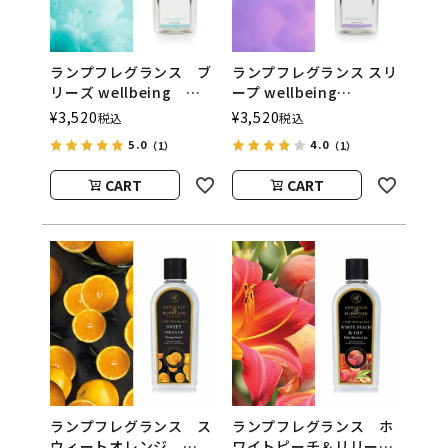
ランプフレグランス ブ
ランプフレグランス スリ
リーズ wellbeing
ープ wellbeing
500ml フレグランスラ
500ml フレグランスラ
¥
3,520
¥
3,520
税込
税込
ンプ用オイル
ンプ用オイル
5.0
4.0
（1）
（1）
ASHLEIGH&BURWOOD
ASHLEIGH&BURWOOD
（アシュレイアンドバー
（アシュレイアンドバー
CART
CART
ウッド）
ウッド）
ランプフレグランス ス
ランプフレグランス ホ
ウィートオレンジ
ワイトピーチ＆リリー