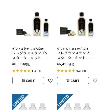
ギフト＆初めての方向け
ギフト＆初めての方向け
フレグランスランプS
フレグランスランプL
スターターキット
スターターキット
ASHLEIGH&BURWOOD
ASHLEIGH&BURWOOD
¥
6,380
¥
6,490
税込
税込
（アシュレイアンドバー
（アシュレイアンドバー
4.5
4.3
（6）
（3）
ウッド）
ウッド）
CART
CART