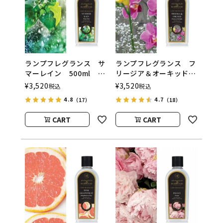
ランプフレグランス サ
ランプフレグランス フ
マーレイン 500ml フ
リージア＆オーキッド
レグランスランプ用オイ
500ml フレグランスラ
¥
3,520
¥
3,520
税込
税込
ル
ンプ用オイル
4.8
4.7
（17）
（18）
ASHLEIGH&BURWOOD
ASHLEIGH&BURWOOD
（アシュレイアンドバー
（アシュレイアンドバー
CART
CART
ウッド）
ウッド）