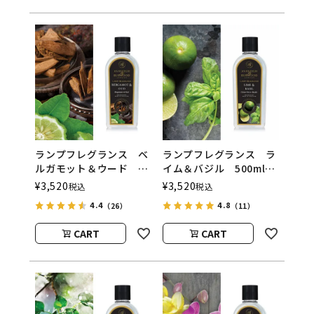
ランプフレグランス ベ
ランプフレグランス ラ
ルガモット＆ウード
イム＆バジル 500ml
500ml フレグランスラ
フレグランスランプ用オ
¥
3,520
¥
3,520
税込
税込
ンプ用オイル
イル
4.4
4.8
（26）
（11）
ASHLEIGH&BURWOOD
ASHLEIGH&BURWOOD
（アシュレイアンドバー
（アシュレイアンドバー
CART
CART
ウッド）
ウッド）