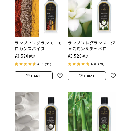
ランプフレグランス モ
ランプフレグランス ジ
ロカンスパイス
ャスミン＆チュベロー
500ml フレグランスラ
ズ 500ml フレグラン
¥
3,520
¥
3,520
税込
税込
ンプ用オイル
スランプ用オイル
4.7
4.8
（31）
（48）
ASHLEIGH&BURWOOD
ASHLEIGH&BURWOOD
（アシュレイアンドバー
（アシュレイアンドバー
CART
CART
ウッド）
ウッド）