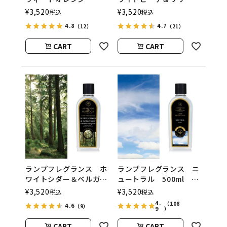
500ml フレグランスラ
500ml フレグランスラ
¥
3,520
¥
3,520
税込
税込
ンプ用オイル
ンプ用オイル
4.8
4.7
（12）
（21）
ASHLEIGH&BURWOOD
ASHLEIGH&BURWOOD
（アシュレイアンドバー
（アシュレイアンドバー
CART
CART
ウッド）
ウッド）
ランプフレグランス ホ
ランプフレグランス ニ
ワイトシダー＆ベルガモ
ュートラル 500ml フ
ット 500ml フレグラ
レグランスランプ用オイ
¥
3,520
¥
3,520
税込
税込
ンスランプ用オイル
ル
4.
（108
4.6
（9）
9
ASHLEIGH&BURWOOD
ASHLEIGH&BURWOOD
）
（アシュレイアンドバー
（アシュレイアンドバー
CART
CART