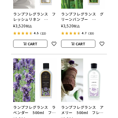
ランプフレグランス フ
ランプフレグランス グ
レッシュリネン
リーンバンブー
500ml フレグランスラ
500ml フレグランスラ
¥
3,520
¥
3,520
税込
税込
ンプ用オイル
ンプ用オイル
4.5
4.7
（22）
（33）
ASHLEIGH&BURWOOD
ASHLEIGH&BURWOOD
（アシュレイアンドバー
（アシュレイアンドバー
CART
CART
ウッド）
ウッド）
ランプフレグランス ラ
ランプフレグランス ア
ベンダー 500ml フレ
メリー 500ml フレグ
グランスランプ用オイ
ランスランプ用オイル