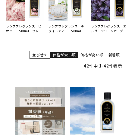
ランプフレグランス ピ
ランプフレグランス ホ
ランプフレグランス エ
オニー 500ml フレグ
ワイトティー 500ml
ルダーベリー＆パープル
ランスランプ用オイル
フレグランスランプ用オ
バジル 500ml フレグ
ASHLEIGH&BURWOOD
イル
ランスランプ用オイル
（アシュレイアンドバー
ASHLEIGH&BURWOOD
ASHLEIGH&BURWOOD
ウッド）
（アシュレイアンドバー
（アシュレイアンドバー
並び替え
価格が安い順
価格が高い順
新着順
ウッド）
ウッド）
42
件中
1
-
42
件表示