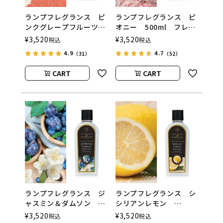
ランプフレグランス ピ
ランプフレグランス ピ
ンクグレープフルーツ
オニー 500ml フレグ
500ml フレグランスラ
ランスランプ用オイル
¥
3,520
¥
3,520
税込
税込
ンプ用オイル
ASHLEIGH&BURWOOD
4.9
4.7
（31）
（52）
ASHLEIGH&BURWOOD
（アシュレイアンドバー
（アシュレイアンドバー
ウッド）
CART
CART
ウッド）
ランプフレグランス ジ
ランプフレグランス シ
ャスミン＆ダムソン
シリアンレモン
500ml フレグランスラ
500ml フレグランスラ
¥
3,520
¥
3,520
税込
税込