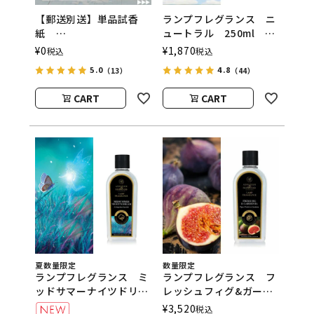
【郵送別送】単品試香
ランプフレグランス ニ
紙
ュートラル 250ml フ
ASHLEIGH&BURWOOD
レグランスランプ用オイ
¥
0
¥
1,870
税込
税込
（アシュレイアンドバー
ル
5.0
4.8
（13）
（44）
ウッド）
ASHLEIGH&BURWOOD
（アシュレイアンドバー
CART
CART
ウッド）
夏数量限定
数量限定
ランプフレグランス ミ
ランプフレグランス フ
ッドサマーナイツドリー
レッシュフィグ&ガーデ
ム 500ml フレグラン
ニア 500ml フレグラ
¥
3,520
税込