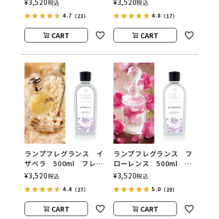
¥
3,520
¥
3,520
税込
税込
ル
ASHLEIGH&BURWOOD
4.7
4.8
（23）
（17）
ASHLEIGH&BURWOOD
（アシュレイアンドバー
（アシュレイアンドバー
ウッド）
CART
CART
ウッド）
ランプフレグランス イ
ランプフレグランス フ
ザベラ 500ml フレグ
ローレンス 500ml フ
ランスランプ用オイル
レグランスランプ用オイ
¥
3,520
¥
3,520
税込
税込
ASHLEIGH&BURWOOD
ル
4.4
5.0
（27）
（20）
（アシュレイアンドバー
ASHLEIGH&BURWOOD
ウッド）
（アシュレイアンドバー
CART
CART
ウッド）