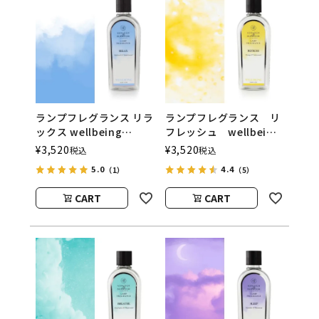
ランプフレグランス リラ
ランプフレグランス リ
ックス wellbeing
フレッシュ wellbeing
500ml フレグランスラ
500ml フレグランスラ
¥
3,520
¥
3,520
税込
税込
ンプ用オイル
ンプ用オイル
5.0
4.4
（1）
（5）
ASHLEIGH&BURWOOD
ASHLEIGH&BURWOOD
（アシュレイアンドバー
（アシュレイアンドバー
CART
CART
ウッド）
ウッド）