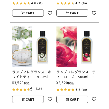
ンプ用オイル
ンプ用オイル
4.8
4.7
（35）
（39）
ASHLEIGH&BURWOOD
ASHLEIGH&BURWOOD
（アシュレイアンドバー
（アシュレイアンドバー
CART
CART
ウッド）
ウッド）
ランプフレグランス ホ
ランプフレグランス テ
ワイトティー 500ml
ィーローズ 500ml フ
フレグランスランプ用オ
レグランスランプ用オイ
¥
3,520
¥
3,520
税込
税込
イル
ル
4.
（100
4.8
（38）
7
ASHLEIGH&BURWOOD
ASHLEIGH&BURWOOD
）
（アシュレイアンドバー
（アシュレイアンドバー
CART
CART
ウッド）
ウッド）