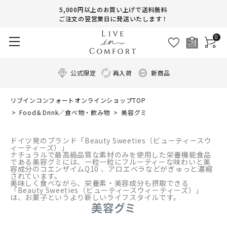
5,000円以上のお買い上げで送料無料
ご注文の翌営業日に発送いたします！
0
公式限定
再入荷
新商品
リブインコンフォートオンラインショップTOP
Food＆Drink／食べ物・飲み物
美容グミ
ドイツ発のブランド「Beauty Sweeties（ビューティースウ
ィーティーズ）」
ナチュラルで最高級品質な素材のみを使用した栄養機能食品
である美容グミには、一粒一粒にフルーティーな味わいと美
容成分のコエンザイムQ10 、アロエベラなどがぎゅっと濃縮
されています。
美味しく食べながら、栄養素・美容成分も摂取できる
「Beauty Sweeties（ビューティースウィーティーズ）」
は、お菓子というより新しいライフスタイルです。
美容グミ