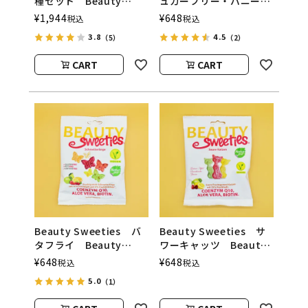
種セット Beauty
ュガーフリー・バニー
Sweeties（ビューティ
Beauty Sweeties（ビ
¥
1,944
¥
648
税込
税込
ースウィーティーズ）
ューティースウィーティ
3.8
4.5
（5）
（2）
ーズ）
CART
CART
Beauty Sweeties バ
Beauty Sweeties サ
タフライ Beauty
ワーキャッツ Beauty
Sweeties（ビューティ
Sweeties（ビューティ
¥
648
¥
648
税込
税込
ースウィーティーズ）
ースウィーティーズ）
5.0
（1）