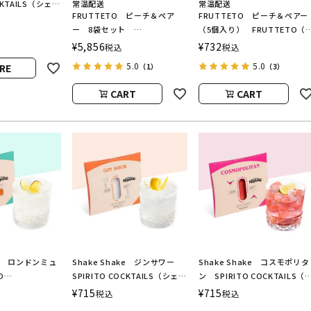
OCKTAILS（シェイ
常温配送
常温配送
FRUTTETO ピーチ＆ペア
FRUTTETO ピーチ＆ペアー
スピリットカクテ
ー 8袋セット
（5個入り） FRUTTETO（
FRUTTETO（フルッテート）
ルッテート）
¥
5,856
¥
732
税込
税込
5.0
5.0
RE
（1）
（3）
CART
CART
ake ロンドンミュ
Shake Shake ジンサワー
Shake Shake コスモポリタ
O
SPIRITO COCKTAILS（シェイ
ン SPIRITO COCKTAILS（
S（シェイクシェイ
クシェイク／スピリットカクテ
ェイクシェイク／スピリット
¥
715
¥
715
税込
税込
トカクテルズ）
ルズ）
クテルズ）