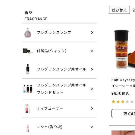
並び替え
香り
FRAGRANCE
フレグランスランプ
付属品(ウィック)
フレグランスランプ用オイル
Salt Odys
イシーシーソル
フレグランスランプ用オイル
Odyssey（
¥
950
ブレンドセット
税込
イ）
ディフューザー
CA
サシェ(香り袋)