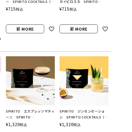
ー SPIRITO COCKTAILS（シ
カイピロスカ SPIRITO
ェイクシェイク／スピリットカ
COCKTAILS（シェイクシェイ
¥
715
¥
715
税込
税込
フ
クテルズ）
ク／スピリットカクテルズ）
MORE
MORE
SPIRITO エスプレッソマティ
SPIRITO ジンセンセーショ
シ
ーニ SPIRITO
ン SPIRITO COCKTAILS（ス
カ
COCKTAILS（スピリットカク
ピリットカクテルズ）
¥
1,320
¥
1,320
税込
税込
テルズ）