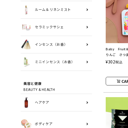
ルーム＆リネンミスト
セラミックサシェ
インセンス（お香）
Baby Fruit
りんご さつ
麦 natura 
¥
302
税込
ミニインセンス（お香）
ルーツ＆ベジ
ヌオヴァ）
CA
美容と健康
BEAUTY & HEALTH
ヘアケア
ボディケア