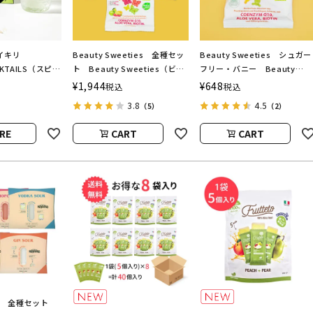
 ダイキリ
Beauty Sweeties 全種セッ
Beauty Sweeties シュガー
OCKTAILS（スピリ
ト Beauty Sweeties（ビュ
フリー・バニー Beauty
ズ）
ーティースウィーティーズ）
Sweeties（ビューティースウ
¥
1,944
¥
648
税込
税込
ィーティーズ）
3.8
4.5
（5）
（2）
RE
CART
CART
ake 全種セット