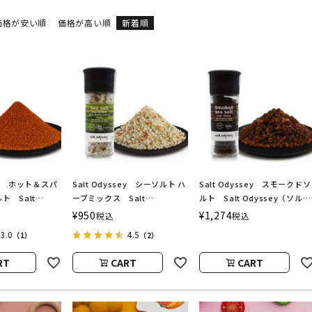
価格が安い順
価格が高い順
新着順
sey ホット＆スパ
Salt Odyssey シーソルト ハ
Salt Odyssey スモークドソ
ト Salt
ーブミックス Salt
ルト Salt Odyssey（ソルト
ソルトオデッセ
Odyssey（ソルトオデッセ
オデッセイ）
¥
950
¥
1,274
税込
税込
イ）
3.0
4.5
（1）
（2）
RT
CART
CART