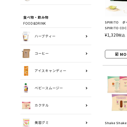
食べ物・飲み物
SPIRITO
FOOD&DRINK
SPIRITO C
ットカクテル
¥
1,320
税込
ハーブティー
MO
コーヒー
アイスキャンディー
ベビースムージー
カクテル
Shake Sh
美容グミ