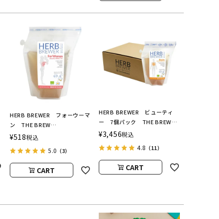
HERB BREWER ビューティ
HERB BREWER フォーウーマ
ー 7個パック THE BREW
ン THE BREW
ン
COMPANY（ハーブブリューワ
¥
3,456
税込
COMPANY（ハーブブリューワ
¥
518
税込
ー／ブリューカンパニー）
ー／ブリューカンパニー）
4.8
（11）
5.0
（3）
CART
CART