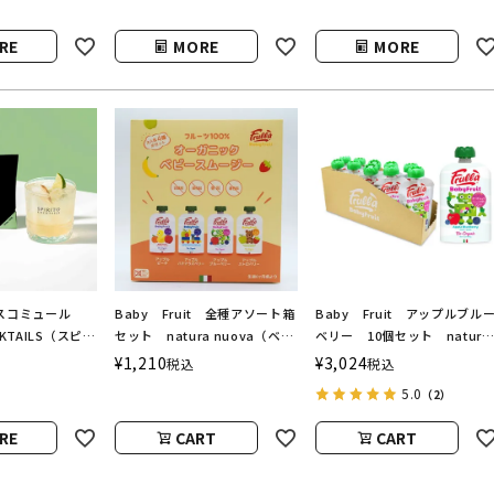
RE
MORE
MORE
 モスコミュール
Baby Fruit 全種アソート箱
Baby Fruit アップルブル
OCKTAILS（スピリ
セット natura nuova（ベビ
ベリー 10個セット natura
ズ）
ーフルーツ／ナチュラヌオヴ
nuova（ベビーフルーツ／ナ
¥
1,210
¥
3,024
税込
税込
ァ）
チュラヌオヴァ）
5.0
（2）
RE
CART
CART