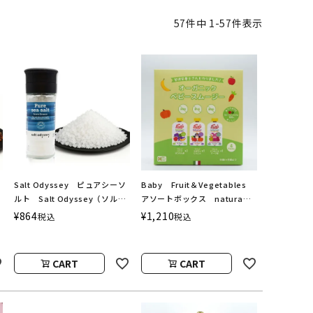
57
件中
1
-
57
件表示
Salt Odyssey ピュアシーソ
Baby Fruit＆Vegetables
ルト Salt Odyssey（ソルト
アソートボックス natura
オデッセイ）
nuova（ベビーフルーツ＆ベ
¥
864
¥
1,210
税込
税込
ジタブル／ナチュラヌオヴァ）
CART
CART