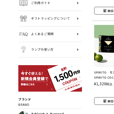
ご利用ガイド
MO
ギフトラッピングについて
よくあるご質問
ランプの使い方
SPIRITO
SPIRITO C
ットカクテル
¥
1,320
税込
ブランド
MO
BRAND