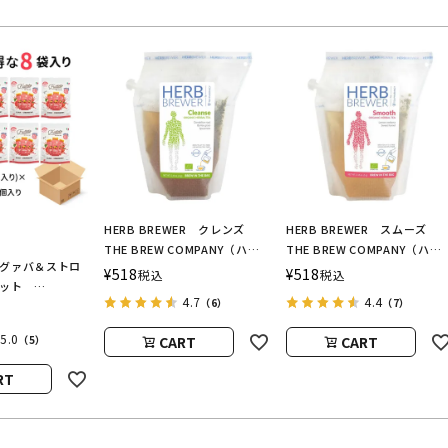
HERB BREWER クレンズ
HERB BREWER スムーズ
THE BREW COMPANY（ハー
THE BREW COMPANY（ハー
O グァバ＆ストロ
ブブリューワー／ブリューカン
ブブリューワー／ブリューカ
¥
518
¥
518
税込
税込
セット
パニー）
パニー）
4.7
4.4
（6）
（7）
O（フルッテート）
5.0
CART
CART
（5）
RT