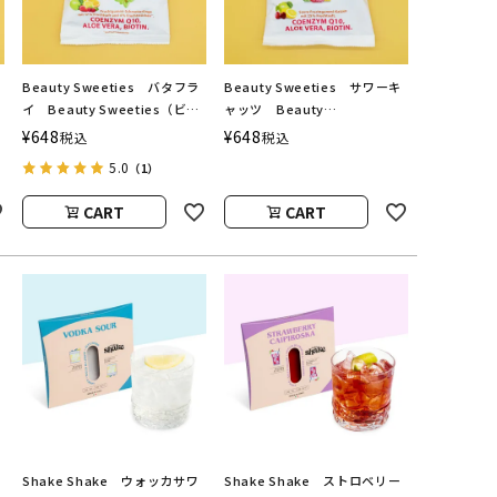
Beauty Sweeties バタフラ
Beauty Sweeties サワーキ
イ Beauty Sweeties（ビュ
ャッツ Beauty
ーティースウィーティーズ）
Sweeties（ビューティースウ
¥
648
¥
648
税込
税込
ィーティーズ）
5.0
（1）
CART
CART
Shake Shake ウォッカサワ
Shake Shake ストロベリー