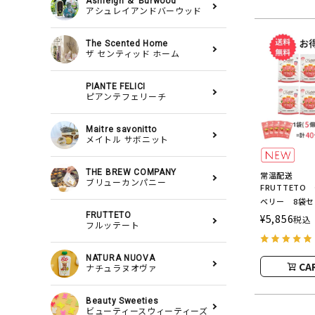
Ashleigh ＆ Burwood
アシュレイアンドバーウッド
The Scented Home
ザ センティッド ホーム
PIANTE FELICI
ピアンテフェリーチ
Maitre savonitto
メイトル サボニット
THE BREW COMPANY
常温配送
ブリューカンパニー
FRUTTET
ベリー 8袋
FRUTTET
FRUTTETO
¥
5,856
税込
フルッテート
NATURA NUOVA
CA
ナチュラヌオヴァ
Beauty Sweeties
ビューティースウィーティーズ