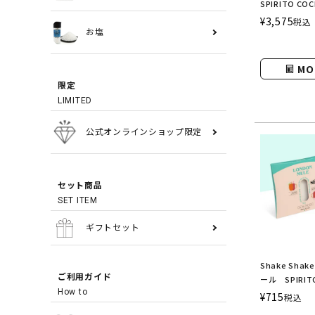
SPIRITO C
クシェイク／
¥
3,575
税込
ルズ）
お塩
MO
限定
LIMITED
公式オンラインショップ限定
セット商品
SET ITEM
ギフトセット
Shake Sh
ご利用ガイド
ール SPIRIT
How to
COCKTAIL
¥
715
税込
ク／スピリッ