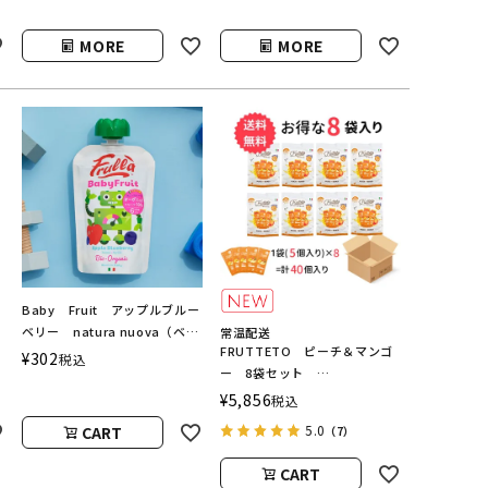
MORE
MORE
ー
Baby Fruit アップルブルー
ベリー natura nuova（ベビ
常温配送
FRUTTETO ピーチ＆マンゴ
ーフルーツ／ナチュラヌオヴ
¥
302
税込
ー 8袋セット
ァ）
FRUTTETO（フルッテート）
¥
5,856
税込
5.0
CART
（7）
CART