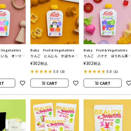
＆Vegetables
Baby Fruit＆Vegetables
Baby Fruit＆Vegetable
まいも オーツ
りんご にんじん かぼちゃ
りんご バナナ ほうれん
nuova（ベビーフ
natura nuova（ベビーフルー
natura nuova（ベビーフル
¥
302
¥
302
税込
税込
タブル／ナチュラ
ツ＆ベジタブル／ナチュラヌオ
ツ＆ベジタブル／ナチュラヌ
5.0
5.0
（3）
（1）
ヴァ）
ヴァ）
RT
CART
CART