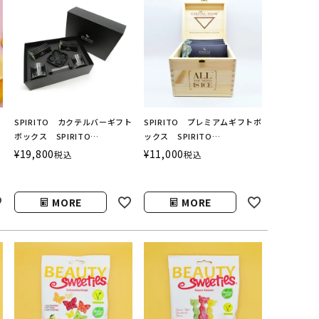
s
SPIRITO カクテルバーギフト
SPIRITO プレミアムギフトボ
草
ボックス SPIRITO
ックス SPIRITO
ー
COCKTAILS（スピリットカク
COCKTAILS（スピリットカク
¥
19,800
¥
11,000
税込
税込
オ
テルズ）
テルズ）
MORE
MORE