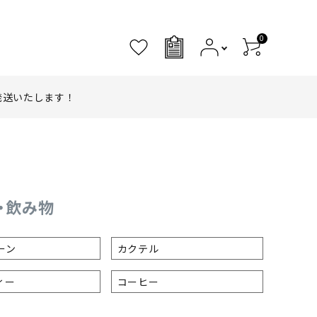
0
0
発送いたします！
物・飲み物
ーン
カクテル
ィー
コーヒー