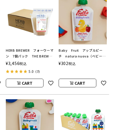
ス
HERB BREWER フォーウーマ
Baby Fruit アップルピー
ン 7個パック THE BREW
チ natura nuova（ベビーフ
ワ
COMPANY（ハーブブリューワ
ルーツ／ナチュラヌオヴァ）
¥
3,456
¥
302
税込
税込
ー／ブリューカンパニー）
5.0
（7）
CART
CART