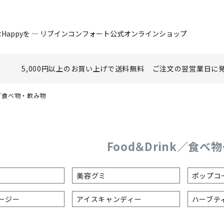
Happyを ― リブインコンフォート公式オンラインショップ
5,000円以上のお買い上げで
送料無料
ご注文の翌営業日に
nk／食べ物・飲み物
Food＆Drink／食べ
美容グミ
ポップコ
ージー
アイスキャンディー
ハーブテ