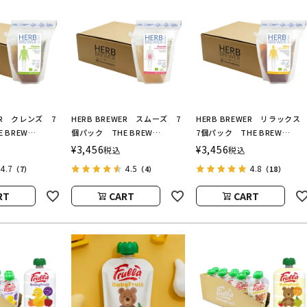
WER クレンズ 7
HERB BREWER スムーズ 7
HERB BREWER リラック
 BREW
個パック THE BREW
7個パック THE BREW
（ハーブブリューワ
COMPANY（ハーブブリューワ
COMPANY（ハーブブリュー
¥
3,456
¥
3,456
税込
税込
カンパニー）
ー／ブリューカンパニー）
ー／ブリューカンパニー）
4.7
4.5
4.8
（7）
（4）
（18）
RT
CART
CART