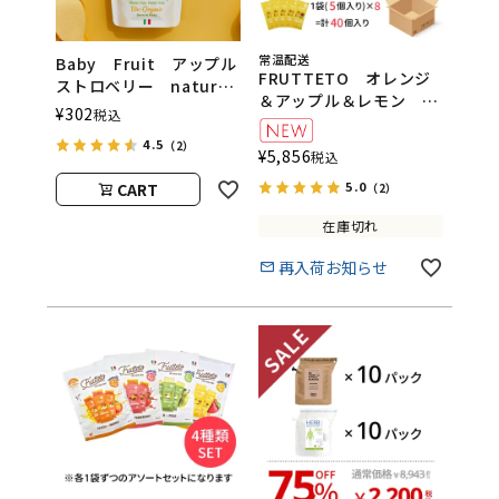
常温配送
Baby Fruit アップル
FRUTTETO オレンジ
ストロベリー natura
＆アップル＆レモン 8
nuova（ベビーフルーツ
¥
302
税込
袋セット
／ナチュラヌオヴァ）
FRUTTETO（フルッテ
4.5
（2）
¥
5,856
税込
ート）
5.0
CART
（2）
在庫切れ
再入荷お知らせ