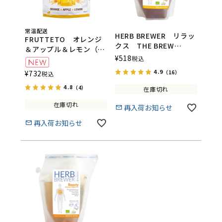
常温配送
HERB BREWER リラッ
FRUTTETO オレンジ
クス THE BREW
＆アップル＆レモン（5
COMPANY（ハーブブリ
¥
518
個入り）
税込
ューワー／ブリューカン
FRUTTETO（フルッテ
4.9
（16）
¥
732
税込
パニー）
ート）
4.8
（4）
在庫切れ
在庫切れ
再入荷お知らせ
再入荷お知らせ