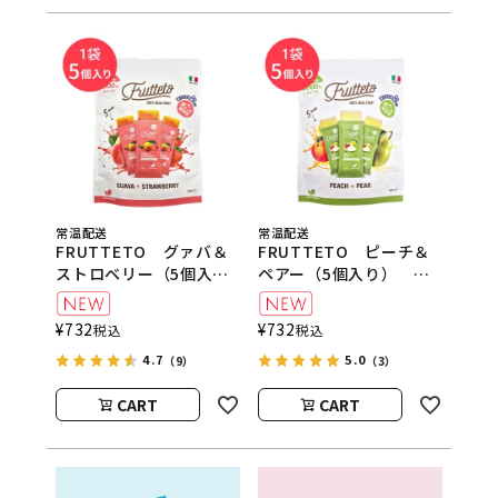
常温配送
常温配送
FRUTTETO グァバ＆
FRUTTETO ピーチ＆
ストロベリー（5個入
ペアー（5個入り）
り） FRUTTETO（フ
FRUTTETO（フルッテ
ルッテート）
ート）
¥
732
¥
732
税込
税込
4.7
5.0
（9）
（3）
CART
CART