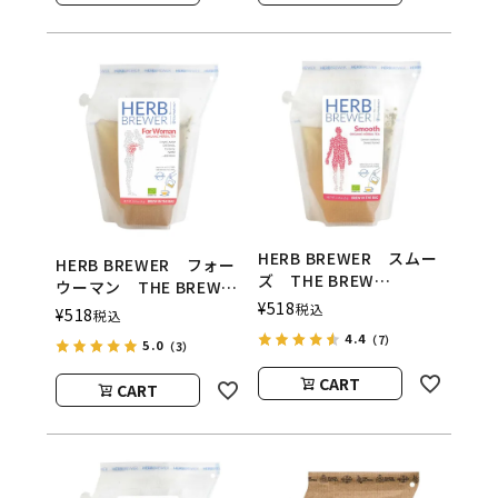
HERB BREWER スムー
HERB BREWER フォー
ズ THE BREW
ウーマン THE BREW
COMPANY（ハーブブリ
¥
518
COMPANY（ハーブブリ
税込
¥
518
税込
ューワー／ブリューカン
ューワー／ブリューカン
4.4
（7）
パニー）
5.0
（3）
パニー）
CART
CART