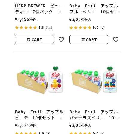
HERB BREWER ビュー
Baby Fruit アップル
ティー 7個パック
ブルーベリー 10個セッ
THE BREW
ト natura nuova（ベ
¥
3,456
¥
3,024
税込
税込
COMPANY（ハーブブリ
ビーフルーツ／ナチュラ
4.8
5.0
（11）
（2）
ューワー／ブリューカン
ヌオヴァ）
パニー）
CART
CART
Baby Fruit アップル
Baby Fruit アップル
ピーチ 10個セット
バナナラズベリー 10個
natura nuova（ベビー
セット natura
¥
3,024
¥
3,024
税込
税込
フルーツ／ナチュラヌオ
nuova（ベビーフルーツ
5.0
5.0
（4）
（1）