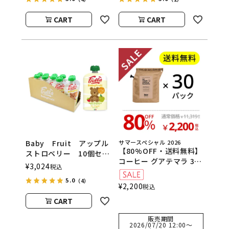
ヴァ）
／ナチュラヌオヴァ）
CART
CART
Baby Fruit アップル
サマースペシャル 2026
【80%OFF・送料無料】
ストロベリー 10個セッ
コーヒー グアテマラ 30
ト natura nuova（ベ
¥
3,024
税込
個（夏の大感謝セット）
ビーフルーツ／ナチュラ
5.0
（4）
ヌオヴァ）
¥
2,200
税込
CART
販売期間
2026/07/20 12:00
〜