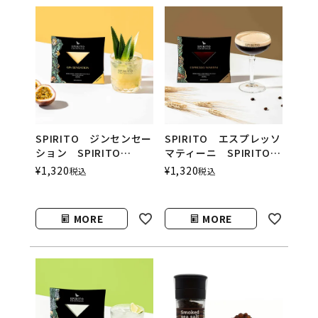
SPIRITO ジンセンセー
SPIRITO エスプレッソ
ション SPIRITO
マティーニ SPIRITO
COCKTAILS（スピリッ
COCKTAILS（スピリッ
¥
1,320
¥
1,320
税込
税込
トカクテルズ）
トカクテルズ）
MORE
MORE