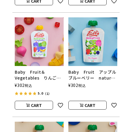
CART
CART
Baby Fruit＆
Baby Fruit アップル
Vegetables りんご
ブルーベリー natura
バナナ ほうれん草
nuova（ベビーフルーツ
¥
302
¥
302
税込
税込
natura nuova（ベビー
／ナチュラヌオヴァ）
5.0
（1）
フルーツ＆ベジタブル／
ナチュラヌオヴァ）
CART
CART