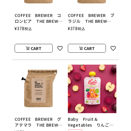
COFFEE BREWER コ
COFFEE BREWER ブ
ロンビア THE BREW
ラジル THE BREW
COMPANY（コーヒーブ
COMPANY（コーヒーブ
¥
378
¥
378
税込
税込
リューワー／ブリューカ
リューワー／ブリューカ
ンパニー）
ンパニー）
CART
CART
Baby Fruit＆
COFFEE BREWER グ
Vegetables りんご・
アテマラ THE BREW
バナナ・ビーツ・いち
COMPANY（コーヒーブ