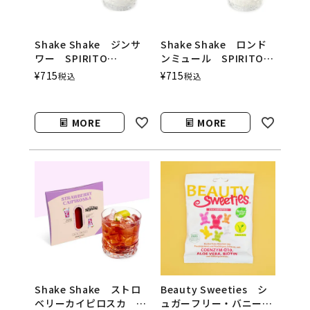
Shake Shake ジンサ
Shake Shake ロンド
ワー SPIRITO
ンミュール SPIRITO
COCKTAILS（シェイク
COCKTAILS（シェイク
¥
715
¥
715
税込
税込
シェイク／スピリットカ
シェイク／スピリットカ
クテルズ）
クテルズ）
MORE
MORE
Shake Shake ストロ
Beauty Sweeties シ
ベリーカイピロスカ
ュガーフリー・バニー