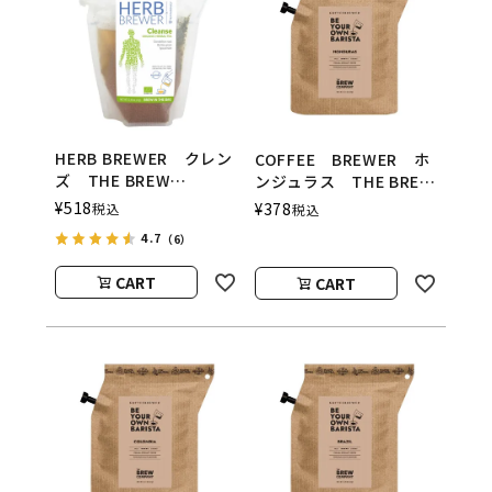
HERB BREWER クレン
COFFEE BREWER ホ
ズ THE BREW
ンジュラス THE BREW
COMPANY（ハーブブリ
COMPANY（コーヒーブ
¥
518
¥
378
税込
税込
ューワー／ブリューカン
リューワー／ブリューカ
4.7
（6）
パニー）
ンパニー）
CART
CART