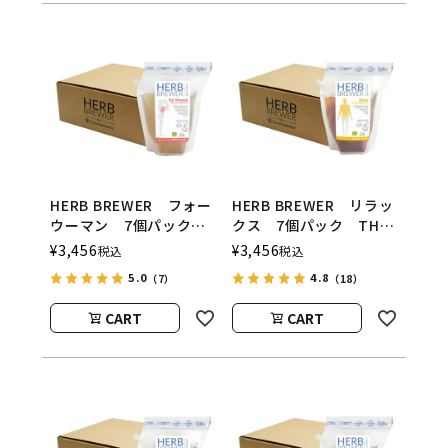
HERB BREWER フォー
HERB BREWER リラッ
ウーマン 7個パック
クス 7個パック THE
THE BREW
BREW COMPANY（ハー
¥
3,456
¥
3,456
税込
税込
COMPANY（ハーブブリ
ブブリューワー／ブリュ
5.0
4.8
（7）
（18）
ューワー／ブリューカン
ーカンパニー）
パニー）
CART
CART