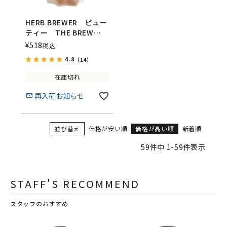
HERB BREWER ビュー
ティー THE BREW
COMPANY（ハーブブリ
¥
518
税込
ューワー／ブリューカン
4.8
（14）
パニー）
在庫切れ
再入荷お知らせ
並び替え
価格が安い順
価格が高い順
新着順
59
件中
1
-
59
件表示
STAFF'S RECOMMEND
スタッフのおすすめ