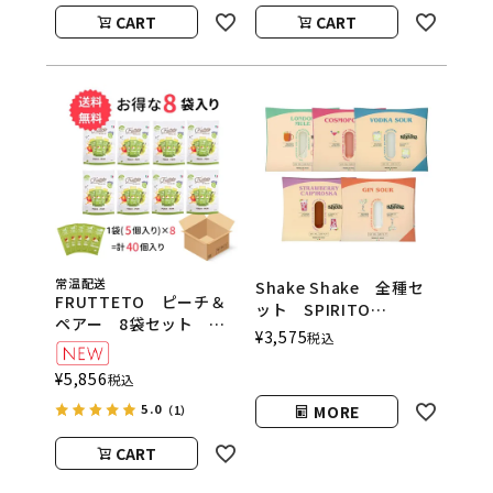
CART
CART
常温配送
Shake Shake 全種セ
FRUTTETO ピーチ＆
ット SPIRITO
ペアー 8袋セット
COCKTAILS（シェイク
¥
3,575
税込
FRUTTETO（フルッテ
シェイク／スピリットカ
ート）
クテルズ）
¥
5,856
税込
5.0
MORE
（1）
CART