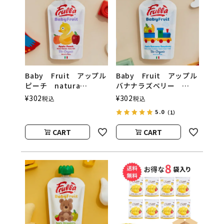
Baby Fruit アップル
Baby Fruit アップル
ピーチ natura
バナナラズベリー
nuova（ベビーフルーツ
natura nuova（ベビー
¥
302
¥
302
税込
税込
／ナチュラヌオヴァ）
フルーツ／ナチュラヌオ
5.0
（1）
ヴァ）
CART
CART