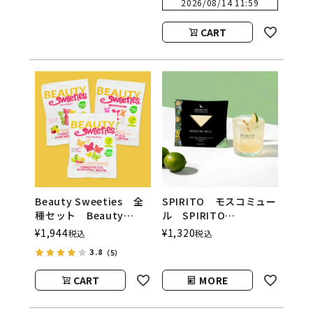
2026/08/14 11:59
CART
Beauty Sweeties 全
SPIRITO モスコミュー
種セット Beauty
ル SPIRITO
Sweeties（ビューティ
COCKTAILS（スピリッ
¥
1,944
¥
1,320
税込
税込
ースウィーティーズ）
トカクテルズ）
3.8
（5）
CART
MORE