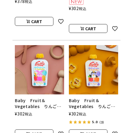
¥
378
税込
ご natura nuova（ベ
リューワー／ブリューカ
¥
302
税込
ビーフルーツ＆ベジタブ
ンパニー）
ル／ナチュラヌオヴァ）
CART
CART
Baby Fruit＆
Baby Fruit＆
Vegetables りんご
Vegetables りんご
さつまいも オーツ麦
にんじん かぼちゃ
¥
302
¥
302
税込
税込
natura nuova（ベビー
natura nuova（ベビー
5.0
（3）
フルーツ＆ベジタブル／
フルーツ＆ベジタブル／
ナチュラヌオヴァ）
ナチュラヌオヴァ）