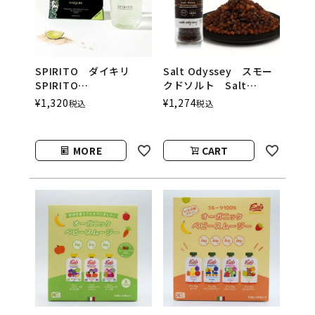
SPIRITO ダイキリ
Salt Odyssey スモー
SPIRITO
クドソルト Salt
COCKTAILS（スピリッ
Odyssey（ソルトオデ
¥
1,320
¥
1,274
税込
税込
トカクテルズ）
ッセイ）
MORE
CART