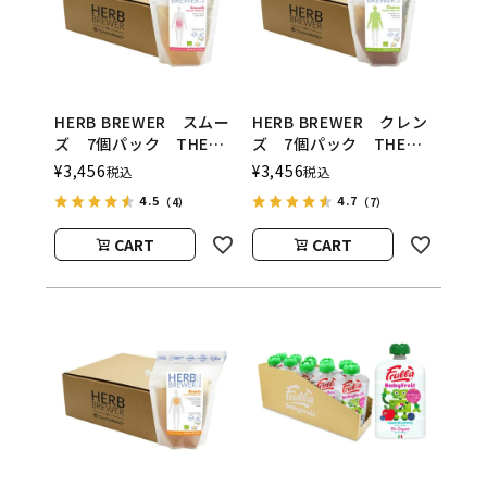
HERB BREWER スムー
HERB BREWER クレン
ズ 7個パック THE
ズ 7個パック THE
BREW COMPANY（ハー
BREW COMPANY（ハー
¥
3,456
¥
3,456
税込
税込
ブブリューワー／ブリュ
ブブリューワー／ブリュ
4.5
4.7
（4）
（7）
ーカンパニー）
ーカンパニー）
CART
CART