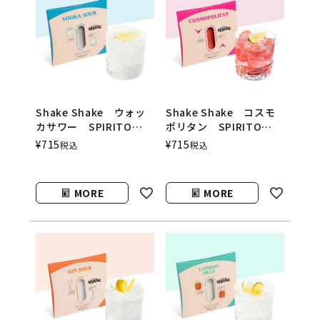
Shake Shake ウォッ
Shake Shake コスモ
カサワー SPIRITO
ポリタン SPIRITO
COCKTAILS（シェイク
COCKTAILS（シェイク
¥
715
¥
715
税込
税込
シェイク／スピリットカ
シェイク／スピリットカ
クテルズ）
クテルズ）
MORE
MORE