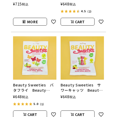
SPIRITO
Beauty Sweeties（ビ
¥
715
¥
648
税込
税込
COCKTAILS（シェイク
ューティースウィーティ
4.5
（2）
シェイク／スピリットカ
ーズ）
クテルズ）
MORE
CART
Beauty Sweeties バ
Beauty Sweeties サ
タフライ Beauty
ワーキャッツ Beauty
Sweeties（ビューティ
Sweeties（ビューティ
¥
648
¥
648
税込
税込
ースウィーティーズ）
ースウィーティーズ）
5.0
（1）
CART
CART