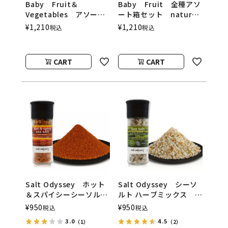
Baby Fruit＆
Baby Fruit 全種アソ
Vegetables アソート
ート箱セット natura
ボックス natura
nuova（ベビーフルーツ
¥
1,210
¥
1,210
税込
税込
nuova（ベビーフルーツ
／ナチュラヌオヴァ）
＆ベジタブル／ナチュラ
ヌオヴァ）
CART
CART
Salt Odyssey ホット
Salt Odyssey シーソ
＆スパイシーシーソル
ルト ハーブミックス
ト Salt Odyssey（ソ
Salt Odyssey（ソルト
¥
950
¥
950
税込
税込
ルトオデッセイ）
オデッセイ）
3.0
4.5
（1）
（2）