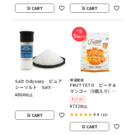
CART
CART
常温配送
Salt Odyssey ピュア
FRUTTETO ピーチ＆
シーソルト Salt
マンゴー（5個入り）
Odyssey（ソルトオデ
¥
864
税込
FRUTTETO（フルッテ
ッセイ）
ート）
¥
732
税込
4.8
CART
（13）
CART