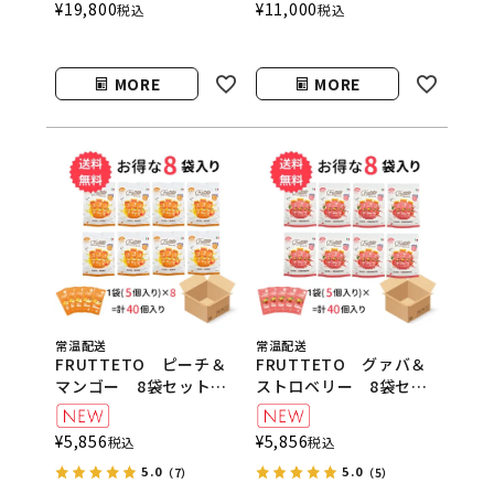
SPIRITO
COCKTAILS（スピリッ
¥
19,800
¥
11,000
税込
税込
COCKTAILS（スピリッ
トカクテルズ）
トカクテルズ）
MORE
MORE
常温配送
常温配送
FRUTTETO ピーチ＆
FRUTTETO グァバ＆
マンゴー 8袋セット
ストロベリー 8袋セッ
FRUTTETO（フルッテ
ト FRUTTETO（フル
ート）
ッテート）
¥
5,856
¥
5,856
税込
税込
5.0
5.0
（7）
（5）