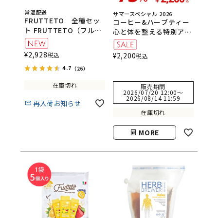
常温配送
サマースペシャル 2026
FRUTTETO 全種セッ
コーヒー&ハーブティー
ト FRUTTETO（フルッ
心と体を整える特別アソ
テート）
ートセット
¥
2,928
税込
¥
2,200
税込
4.7
（26）
在庫切れ
販売期間
2026/07/20 12:00
〜
2026/08/14 11:59
再入荷お知らせ
在庫切れ
MORE