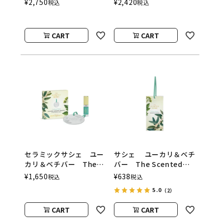
¥
2,750
¥
2,420
税込
税込
Home
Home by Ashleigh＆
Burwood
CART
CART
セラミックサシェ ユー
サシェ ユーカリ＆ベチ
カリ＆ベチバー The
バー The Scented
Scented Home by
Home by Ashleigh＆
¥
1,650
¥
638
税込
税込
Ashleigh＆Burwood
Burwood
5.0
（2）
CART
CART