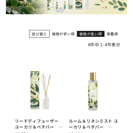
並び替え
価格が安い順
価格が高い順
新着順
4
件中
1
-
4
件表示
リードディフューザー
ルーム＆リネンミスト ユ
ユーカリ＆ベチバー
ーカリ＆ベチバー
150ml The Scented
100ml The Scented