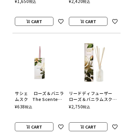
¥
1,650
¥
2,420
税込
税込
Ashleigh＆Burwood
Home by Ashleigh＆
Burwood
CART
CART
サシェ ローズ＆バニラ
リードディフューザー
ムスク The Scented
ローズ＆バニラムスク
Home by Ashleigh＆
150ml The Scented
¥
638
¥
2,750
税込
税込
Burwood
Home by Ashleigh＆
Burwood
CART
CART