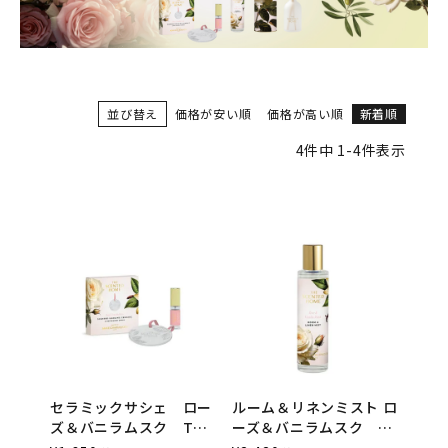
並び替え
価格が安い順
価格が高い順
新着順
4
件中
1
-
4
件表示
セラミックサシェ ロー
ルーム＆リネンミスト ロ
ズ＆バニラムスク The
ーズ＆バニラムスク
Scented Home by
100ml The Scented