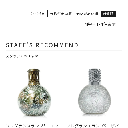
並び替え
価格が安い順
価格が高い順
新着順
4
件中
1
-
4
件表示
STAFF'S RECOMMEND
スタッフのおすすめ
フレグランスランプS エン
フレグランスランプS ザパ