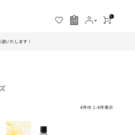
0
0
発送いたします！
ーズ
4
件中
1
-
4
件表示