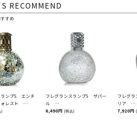
'S RECOMMEND
おすすめ
ランプS エンチ
フレグランスランプS ザパー
フレグラ
フォレスト
ル
リア
&BURWOOD（ア
ASHLEIGH&BURWOOD（ア
6,490円
ASHLEI
7,920円
込)
(税込)
ンドバーウッド）
シュレイアンドバーウッド）
シュレイ