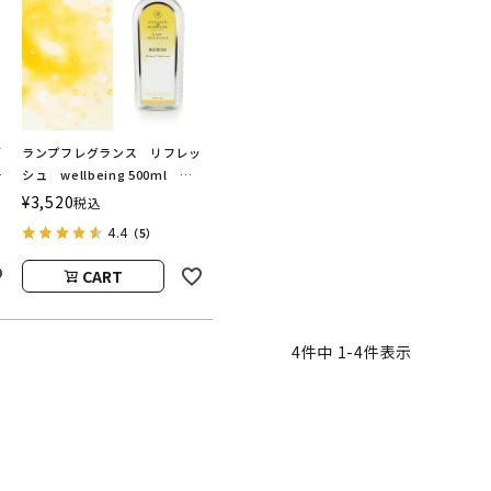
ズ
ランプフレグランス リフレッ
ラ
シュ wellbeing 500ml フ
レグランスランプ用オイル
¥
3,520
税込
ASHLEIGH&BURWOOD（ア
4.4
（5）
シュレイアンドバーウッド）
CART
4
件中
1
-
4
件表示