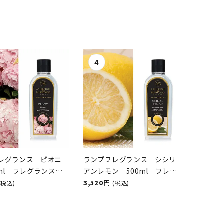
レグランス ピオニ
ランプフレグランス シシリ
0ml フレグランスラ
アンレモン 500ml フレグ
オイル
ランスランプ用オイル
3,520円
(税込)
(税込)
GH&BURWOOD（ア
ASHLEIGH&BURWOOD（ア
アンドバーウッド）
シュレイアンドバーウッド）