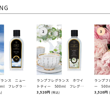
ING
グランス ニュー
ランプフレグランス ホワイ
ランプフ
0ml フレグラン
トティー 500ml フレグラ
ー 50
オイル
ンスランプ用オイル
3,520円
ンプ用
3,520円
込)
(税込)
&BURWOOD（ア
ASHLEIGH&BURWOOD（ア
ASHLEI
ンドバーウッド）
シュレイアンドバーウッド）
シュレイ