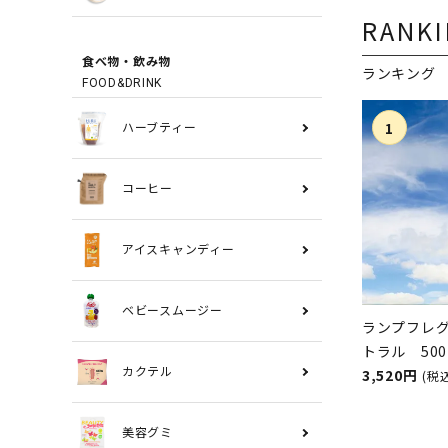
RANK
食べ物・飲み物
ランキング
FOOD&DRINK
ハーブティー
コーヒー
アイスキャンディー
ベビースムージー
ランプフレ
トラル 50
スランプ用
3,520円
カクテル
(税
ASHLEIGH
シュレイア
美容グミ