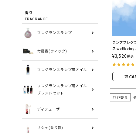
香り
FRAGRANCE
フレグランスランプ
ランプフレグラ
ス wellbein
付属品(ウィック)
ランスランプ
¥
3,520
税込
ASHLEIGH&
シュレイアン
フレグランスランプ用オイル
CA
フレグランスランプ用オイル
ブレンドセット
並び替え
ディフューザー
サシェ(香り袋)