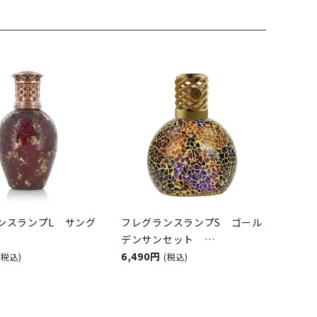
ンスランプL サング
フレグランスランプS ゴール
デンサンセット
GH&BURWOOD（ア
ASHLEIGH&BURWOOD（ア
6,490円
(税込)
(税込)
アンドバーウッド）
シュレイアンドバーウッド）