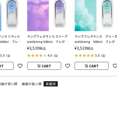
ンス リラック
ランプフレグランス スリープ
ランプフレグランス ブリー
g 500ml フレグ
wellbeing 500ml フレグラ
wellbeing 500ml フレグ
用オイル
ンスランプ用オイル
ンスランプ用オイル
¥
3,520
¥
3,520
税込
税込
BURWOOD（ア
ASHLEIGH&BURWOOD（ア
ASHLEIGH&BURWOOD（ア
5.0
4.0
5.0
（1）
（1）
（1）
ドバーウッド）
シュレイアンドバーウッド）
シュレイアンドバーウッド）
RT
CART
CART
価格が安い順
価格が高い順
新着順