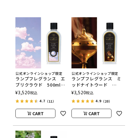
公式オンラインショップ限定
公式オンラインショップ限定
ランプフレグランス エ
ランプフレグランス ミ
ブリクラウド 500ml
ッドナイトウード
フレグランスランプ用オ
500ml フレグランスラ
¥
3,520
¥
3,520
税込
税込
イル
ンプ用オイル
4.7
4.9
（11）
（20）
ASHLEIGH&BURWOOD
ASHLEIGH&BURWOOD
（アシュレイアンドバー
（アシュレイアンドバー
CART
CART
ウッド）
ウッド）