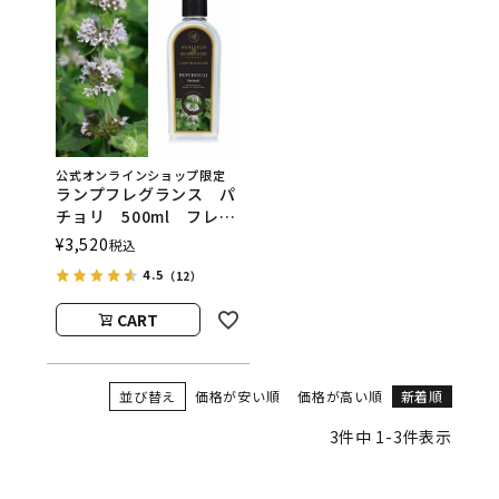
公式オンラインショップ限定
ランプフレグランス パ
チョリ 500ml フレグ
ランスランプ用オイル
¥
3,520
税込
ASHLEIGH&BURWOOD
4.5
（12）
（アシュレイアンドバー
ウッド）
CART
並び替え
価格が安い順
価格が高い順
新着順
3
件中
1
-
3
件表示