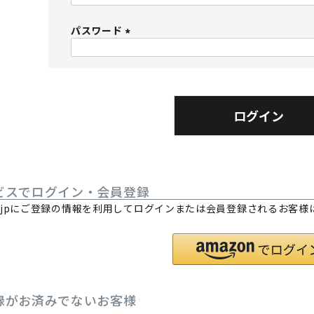
必
パスワード
須
)
(
必
須
)
ログイン
ビスでログイン・会員登録
.co.jpにご登録の情報を利用してログインまたは会員登録されるお客
。
録がお済みでないお客様