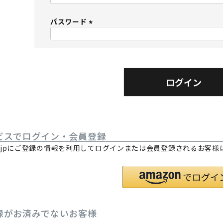
必
パスワード
須
)
(
必
須
)
ログイン
ビスでログイン・会員登録
.co.jpにご登録の情報を利用してログインまたは会員登録されるお客
。
録がお済みでないお客様