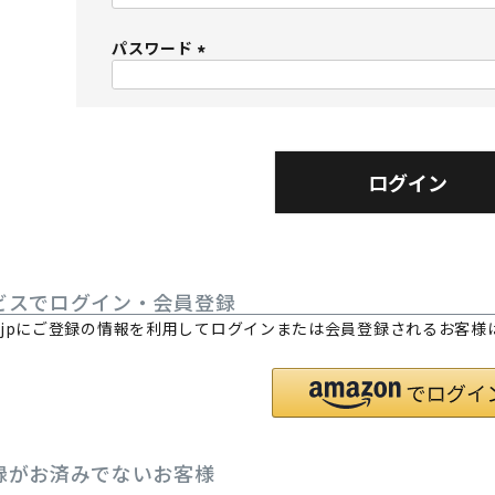
必
パスワード
須
)
(
必
須
)
ログイン
ビスでログイン・会員登録
.co.jpにご登録の情報を利用してログインまたは会員登録されるお客
。
録がお済みでないお客様