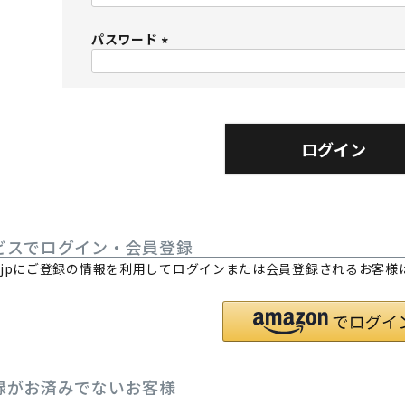
必
パスワード
須
)
(
必
須
)
ログイン
ビスでログイン・会員登録
.co.jpにご登録の情報を利用してログインまたは会員登録されるお客
。
録がお済みでないお客様