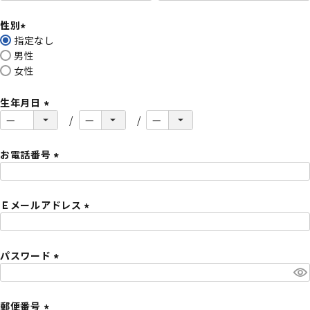
必
性別
須
指定なし
)
(
男性
必
女性
須
)
生年月日
(
必
須
お電話番号
)
(
必
Ｅメールアドレス
須
)
(
必
パスワード
須
)
(
必
須
郵便番号