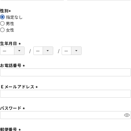
必
性別
須
指定なし
)
(
男性
必
女性
須
)
生年月日
(
必
須
お電話番号
)
(
必
Ｅメールアドレス
須
)
(
必
パスワード
須
)
(
必
須
郵便番号