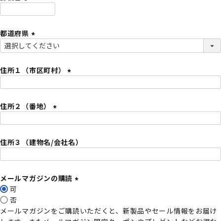
)
(
必
都道府県
須
)
(
必
須
住所１（市区町村）
)
(
必
住所２（番地）
須
)
(
必
住所３（建物名/会社名）
須
)
メールマガジンの購読
可
(
否
必
メールマガジンをご購読いただくと、新製品やセール情報をお届け
須