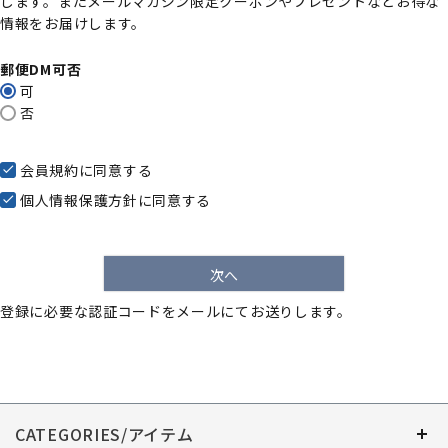
します。またメールマガジン限定クーポンやプレゼントなどお得な
)
情報をお届けします。
郵便DM可否
可
否
会員規約
に同意する
個人情報保護方針
に同意する
次へ
登録に必要な認証コードをメールにてお送りします。
CATEGORIES/アイテム