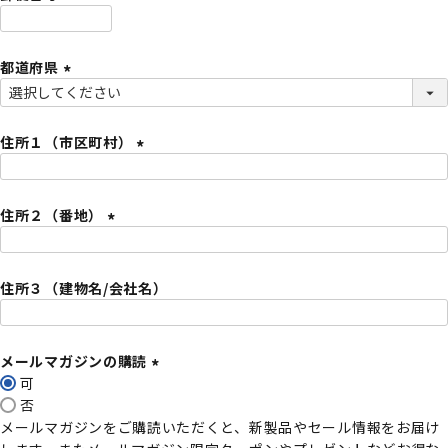
)
(
必
都道府県
須
)
(
必
須
住所１（市区町村）
)
(
必
住所２（番地）
須
)
(
必
住所３（建物名/会社名）
須
)
メールマガジンの購読
可
(
否
必
メールマガジンをご購読いただくと、新製品やセール情報をお届け
須