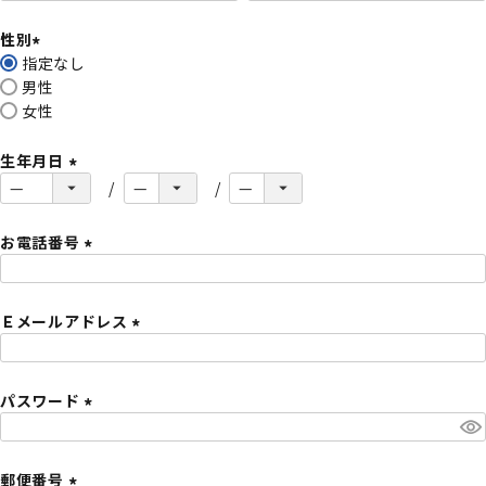
必
性別
須
指定なし
)
(
男性
必
女性
須
)
生年月日
(
必
須
お電話番号
)
(
必
Ｅメールアドレス
須
)
(
必
パスワード
須
)
(
必
須
郵便番号