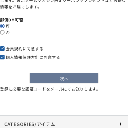
します。またメールマガジン限定クーポンやプレゼントなどお得な
)
情報をお届けします。
郵便DM可否
可
否
会員規約
に同意する
個人情報保護方針
に同意する
次へ
登録に必要な認証コードをメールにてお送りします。
CATEGORIES/アイテム