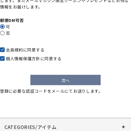
します。またメールマガジン限定クーポンやプレゼントなどお得な
)
情報をお届けします。
郵便DM可否
可
否
会員規約
に同意する
個人情報保護方針
に同意する
次へ
登録に必要な認証コードをメールにてお送りします。
CATEGORIES/アイテム