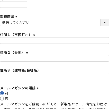
)
(
必
都道府県
須
)
(
必
須
住所１（市区町村）
)
(
必
住所２（番地）
須
)
(
必
住所３（建物名/会社名）
須
)
メールマガジンの購読
可
(
否
必
メールマガジンをご購読いただくと、新製品やセール情報をお届け
須