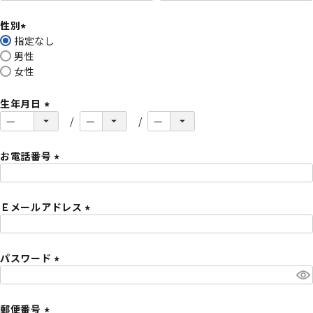
必
性別
須
指定なし
)
(
男性
必
女性
須
)
生年月日
(
必
須
お電話番号
)
(
必
Ｅメールアドレス
須
)
(
必
パスワード
須
)
(
必
須
郵便番号