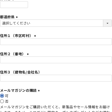
)
(
必
都道府県
須
)
(
必
須
住所１（市区町村）
)
(
必
住所２（番地）
須
)
(
必
住所３（建物名/会社名）
須
)
メールマガジンの購読
可
(
否
必
メールマガジンをご購読いただくと、新製品やセール情報をお届け
須