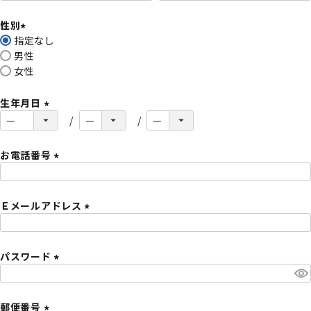
必
性別
須
指定なし
)
(
男性
必
女性
須
)
生年月日
(
必
須
お電話番号
)
(
必
Ｅメールアドレス
須
)
(
必
パスワード
須
)
(
必
須
郵便番号