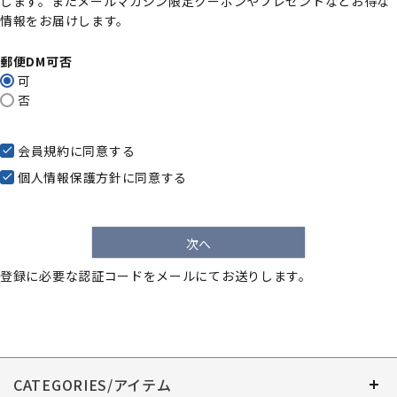
します。またメールマガジン限定クーポンやプレゼントなどお得な
)
情報をお届けします。
郵便DM可否
可
否
会員規約
に同意する
個人情報保護方針
に同意する
次へ
登録に必要な認証コードをメールにてお送りします。
CATEGORIES/アイテム