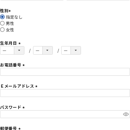
必
性別
須
指定なし
)
(
男性
必
女性
須
)
生年月日
(
必
須
お電話番号
)
(
必
Ｅメールアドレス
須
)
(
必
パスワード
須
)
(
必
須
郵便番号