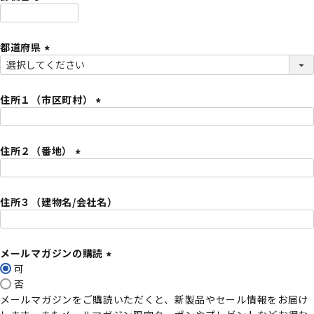
)
(
必
都道府県
須
)
(
必
須
住所１（市区町村）
)
(
必
住所２（番地）
須
)
(
必
住所３（建物名/会社名）
須
)
メールマガジンの購読
可
(
否
必
メールマガジンをご購読いただくと、新製品やセール情報をお届け
須