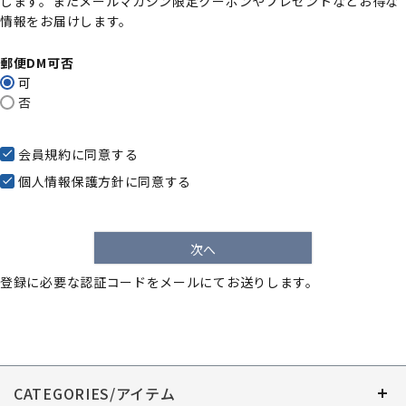
します。またメールマガジン限定クーポンやプレゼントなどお得な
)
情報をお届けします。
郵便DM可否
可
否
会員規約
に同意する
個人情報保護方針
に同意する
次へ
登録に必要な認証コードをメールにてお送りします。
CATEGORIES/アイテム