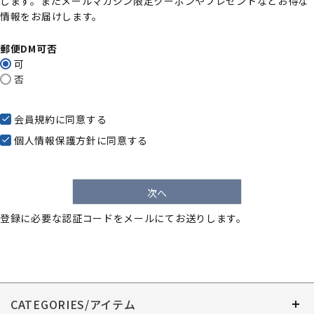
します。またメールマガジン限定クーポンやプレゼントなどお得な
)
情報をお届けします。
郵便DM可否
可
否
会員規約
に同意する
個人情報保護方針
に同意する
次へ
登録に必要な認証コードをメールにてお送りします。
CATEGORIES/アイテム