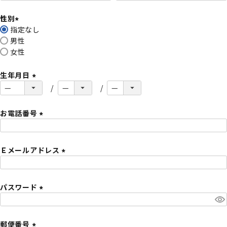
必
性別
須
指定なし
)
(
男性
必
女性
須
)
生年月日
(
必
須
お電話番号
)
(
必
Ｅメールアドレス
須
)
(
必
パスワード
須
)
(
必
須
郵便番号