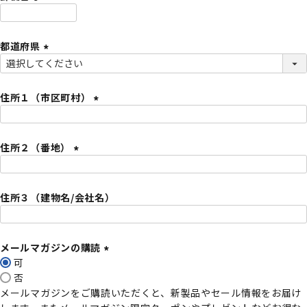
)
(
必
都道府県
須
)
(
必
須
住所１（市区町村）
)
(
必
住所２（番地）
須
)
(
必
住所３（建物名/会社名）
須
)
メールマガジンの購読
可
(
否
必
メールマガジンをご購読いただくと、新製品やセール情報をお届け
須