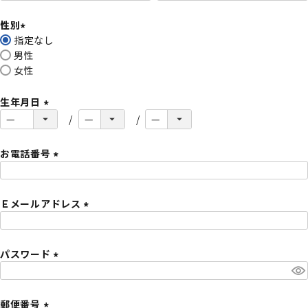
必
性別
須
指定なし
)
(
男性
必
女性
須
)
生年月日
(
必
須
お電話番号
)
(
必
Ｅメールアドレス
須
)
(
必
パスワード
須
)
(
必
須
郵便番号