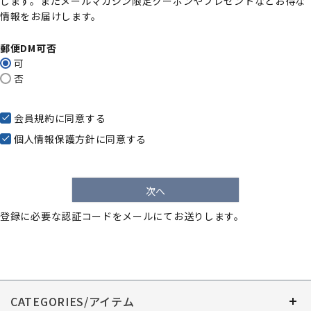
します。またメールマガジン限定クーポンやプレゼントなどお得な
)
情報をお届けします。
郵便DM可否
可
否
会員規約
に同意する
個人情報保護方針
に同意する
次へ
登録に必要な認証コードをメールにてお送りします。
CATEGORIES/アイテム