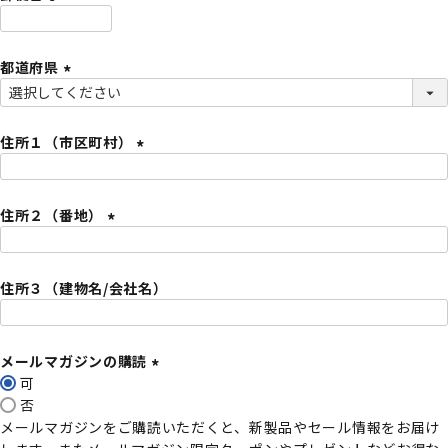
)
(
必
都道府県
須
)
(
必
須
住所１（市区町村）
)
(
必
住所２（番地）
須
)
(
必
住所３（建物名/会社名）
須
)
メールマガジンの購読
可
(
否
必
メールマガジンをご購読いただくと、新製品やセール情報をお届け
須