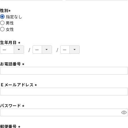
必
性別
須
指定なし
)
(
男性
必
女性
須
)
生年月日
(
必
須
お電話番号
)
(
必
Ｅメールアドレス
須
)
(
必
パスワード
須
)
(
必
須
郵便番号