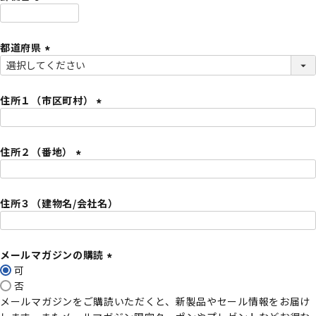
)
(
必
都道府県
須
)
(
必
須
住所１（市区町村）
)
(
必
住所２（番地）
須
)
(
必
住所３（建物名/会社名）
須
)
メールマガジンの購読
可
(
否
必
メールマガジンをご購読いただくと、新製品やセール情報をお届け
須