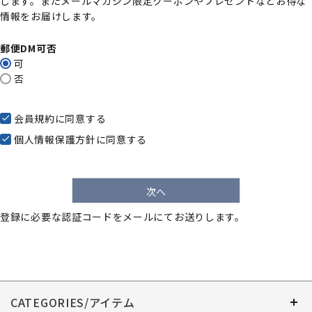
します。またメールマガジン限定クーポンやプレゼントなどお得な
)
情報をお届けします。
郵便DM可否
可
否
会員規約
に同意する
個人情報保護方針
に同意する
次へ
登録に必要な認証コードをメールにてお送りします。
CATEGORIES/アイテム