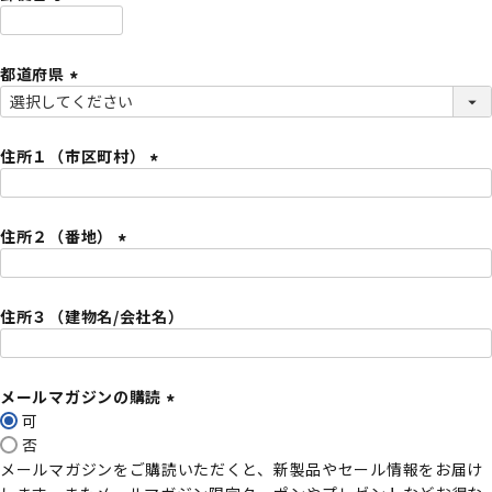
)
(
必
都道府県
須
)
(
必
須
住所１（市区町村）
)
(
必
住所２（番地）
須
)
(
必
住所３（建物名/会社名）
須
)
メールマガジンの購読
可
(
否
必
メールマガジンをご購読いただくと、新製品やセール情報をお届け
須