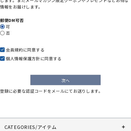
します。またメールマガジン限定クーポンやプレゼントなどお得な
)
情報をお届けします。
郵便DM可否
可
否
会員規約
に同意する
個人情報保護方針
に同意する
次へ
登録に必要な認証コードをメールにてお送りします。
CATEGORIES/アイテム