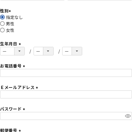
必
性別
須
指定なし
)
(
男性
必
女性
須
)
生年月日
(
必
須
お電話番号
)
(
必
Ｅメールアドレス
須
)
(
必
パスワード
須
)
(
必
須
郵便番号