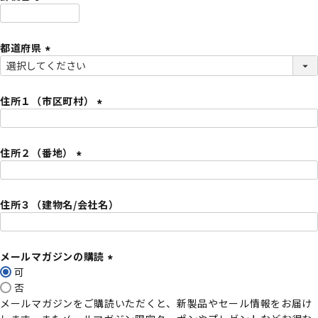
)
(
必
都道府県
須
)
(
必
須
住所１（市区町村）
)
(
必
住所２（番地）
須
)
(
必
住所３（建物名/会社名）
須
)
メールマガジンの購読
可
(
否
必
メールマガジンをご購読いただくと、新製品やセール情報をお届け
須