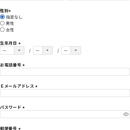
必
性別
須
指定なし
)
(
男性
必
女性
須
)
生年月日
(
必
須
お電話番号
)
(
必
Ｅメールアドレス
須
)
(
必
パスワード
須
)
(
必
須
郵便番号