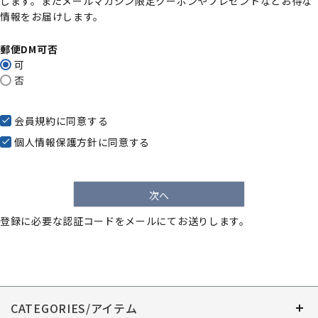
します。またメールマガジン限定クーポンやプレゼントなどお得な
)
情報をお届けします。
郵便DM可否
可
否
会員規約
に同意する
個人情報保護方針
に同意する
次へ
登録に必要な認証コードをメールにてお送りします。
CATEGORIES/アイテム