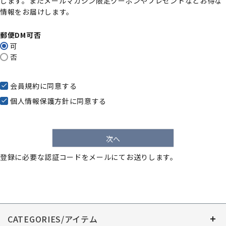
します。またメールマガジン限定クーポンやプレゼントなどお得な
)
情報をお届けします。
郵便DM可否
可
否
会員規約
に同意する
個人情報保護方針
に同意する
次へ
登録に必要な認証コードをメールにてお送りします。
CATEGORIES/アイテム