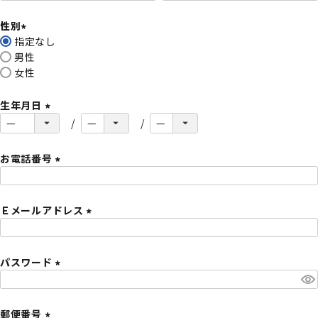
必
性別
須
指定なし
)
(
男性
必
女性
須
)
生年月日
(
必
須
お電話番号
)
(
必
Ｅメールアドレス
須
)
(
必
パスワード
須
)
(
必
須
郵便番号