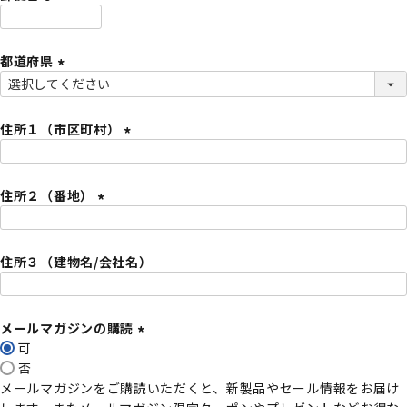
)
(
必
都道府県
須
)
(
必
須
住所１（市区町村）
)
(
必
住所２（番地）
須
)
(
必
住所３（建物名/会社名）
須
)
メールマガジンの購読
可
(
否
必
メールマガジンをご購読いただくと、新製品やセール情報をお届け
須