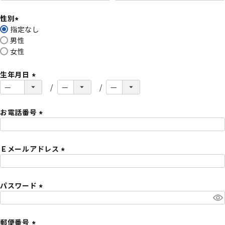
必
性別
須
指定なし
)
(
男性
必
女性
須
)
生年月日
(
必
須
お電話番号
)
(
必
Ｅメールアドレス
須
)
(
必
パスワード
須
)
(
必
須
郵便番号