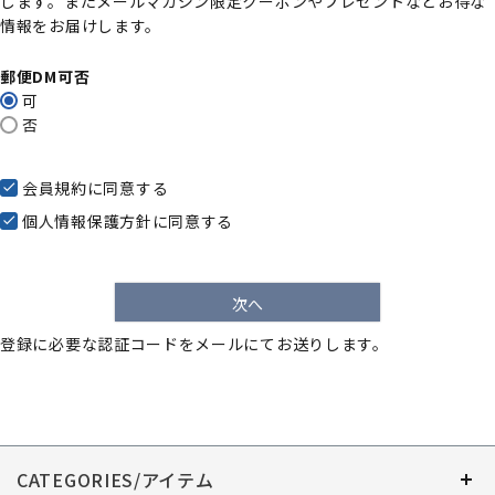
します。またメールマガジン限定クーポンやプレゼントなどお得な
)
情報をお届けします。
郵便DM可否
可
否
会員規約
に同意する
個人情報保護方針
に同意する
次へ
登録に必要な認証コードをメールにてお送りします。
CATEGORIES/アイテム