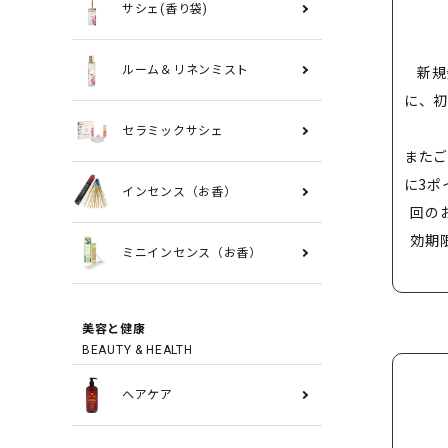
サシェ(香り袋)
新規
ルーム＆リネンミスト
に、初
セラミックサシェ
またご
に3ポ
インセンス（お香）
回の
効期
ミニインセンス（お香）
美容と健康
BEAUTY & HEALTH
ヘアケア