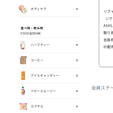
ボディケア
リブ
ンで
ASH
食べ物・飲み物
取り
FOOD&DRINK
会員
ハーブティー
の配
コーヒー
アイスキャンディー
会員ステ
ベビースムージー
カクテル