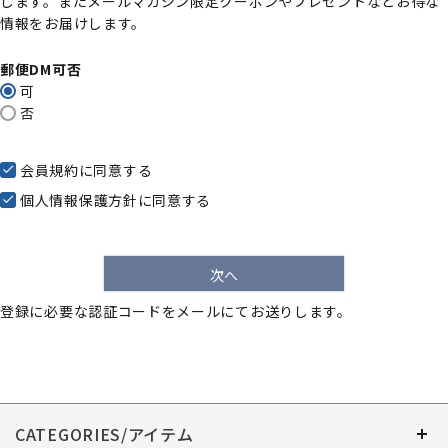
します。またメールマガジン限定クーポンやプレゼントなどお得な
)
情報をお届けします。
郵便DM可否
可
否
会員規約
に同意する
個人情報保護方針
に同意する
次へ
登録に必要な認証コードをメールにてお送りします。
CATEGORIES/アイテム