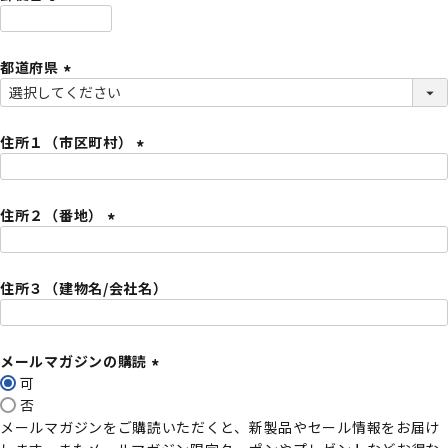
)
(
必
都道府県
須
)
(
必
須
住所１（市区町村）
)
(
必
住所２（番地）
須
)
(
必
住所３（建物名/会社名）
須
)
メールマガジンの購読
可
(
否
必
メールマガジンをご購読いただくと、新製品やセール情報をお届け
須