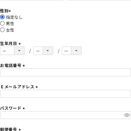
必
性別
須
指定なし
)
(
男性
必
女性
須
)
生年月日
(
必
須
お電話番号
)
(
必
Ｅメールアドレス
須
)
(
必
パスワード
須
)
(
必
須
郵便番号