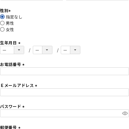
必
性別
須
指定なし
)
(
男性
必
女性
須
)
生年月日
(
必
須
お電話番号
)
(
必
Ｅメールアドレス
須
)
(
必
パスワード
須
)
(
必
須
郵便番号