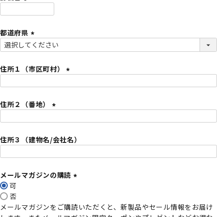
)
(
必
都道府県
須
)
(
必
須
住所１（市区町村）
)
(
必
住所２（番地）
須
)
(
必
住所３（建物名/会社名）
須
)
メールマガジンの購読
可
(
否
必
メールマガジンをご購読いただくと、新製品やセール情報をお届け
須