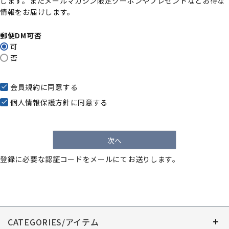
します。またメールマガジン限定クーポンやプレゼントなどお得な
)
情報をお届けします。
郵便DM可否
可
否
会員規約
に同意する
個人情報保護方針
に同意する
次へ
登録に必要な認証コードをメールにてお送りします。
CATEGORIES/アイテム