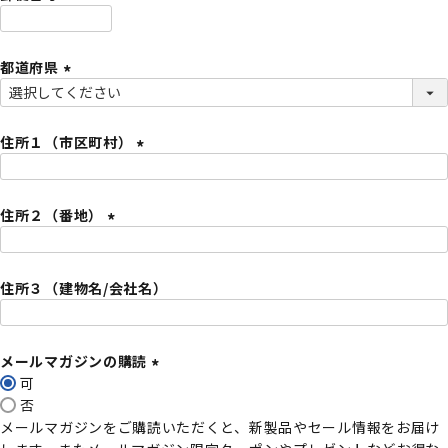
)
(
必
都道府県
須
)
(
必
須
住所１（市区町村）
)
(
必
住所２（番地）
須
)
(
必
住所３（建物名/会社名）
須
)
メールマガジンの購読
可
(
否
必
メールマガジンをご購読いただくと、新製品やセール情報をお届け
須