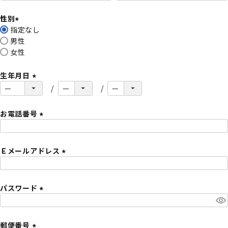
必
性別
須
指定なし
)
(
男性
必
女性
須
)
生年月日
(
必
須
お電話番号
)
(
必
Ｅメールアドレス
須
)
(
必
パスワード
須
)
(
必
須
郵便番号