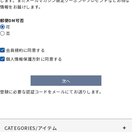
します。またメールマガジン限定クーポンやプレゼントなどお得な
)
情報をお届けします。
郵便DM可否
可
否
会員規約
に同意する
個人情報保護方針
に同意する
次へ
登録に必要な認証コードをメールにてお送りします。
CATEGORIES/アイテム