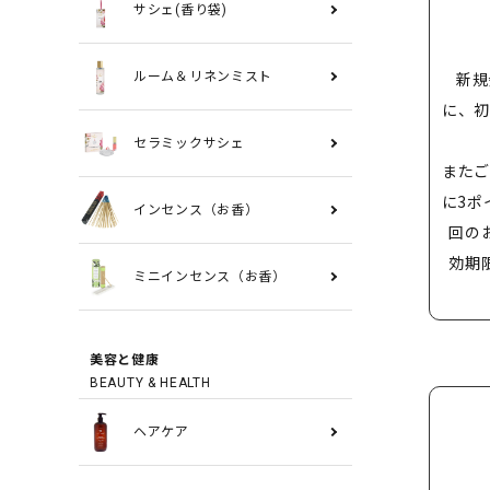
サシェ(香り袋)
新規
ルーム＆リネンミスト
に、初
セラミックサシェ
またご
に3ポ
インセンス（お香）
回の
効期
ミニインセンス（お香）
美容と健康
BEAUTY & HEALTH
ヘアケア