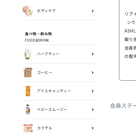
ボディケア
リブ
ンで
ASH
食べ物・飲み物
取り
FOOD&DRINK
会員
ハーブティー
の配
コーヒー
アイスキャンディー
会員ステ
ベビースムージー
カクテル