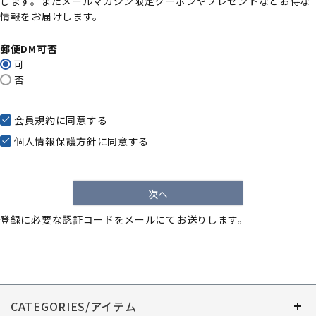
します。またメールマガジン限定クーポンやプレゼントなどお得な
)
情報をお届けします。
郵便DM可否
可
否
会員規約
に同意する
個人情報保護方針
に同意する
次へ
登録に必要な認証コードをメールにてお送りします。
CATEGORIES/アイテム