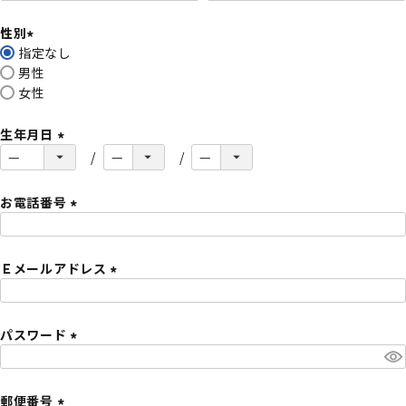
必
性別
須
指定なし
)
(
男性
必
女性
須
)
生年月日
(
必
須
お電話番号
)
(
必
Ｅメールアドレス
須
)
(
必
パスワード
須
)
(
必
須
郵便番号