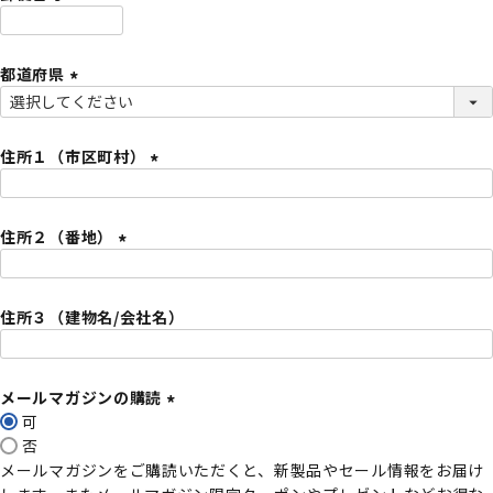
)
(
必
都道府県
須
)
(
必
須
住所１（市区町村）
)
(
必
住所２（番地）
須
)
(
必
住所３（建物名/会社名）
須
)
メールマガジンの購読
可
(
否
必
メールマガジンをご購読いただくと、新製品やセール情報をお届け
須