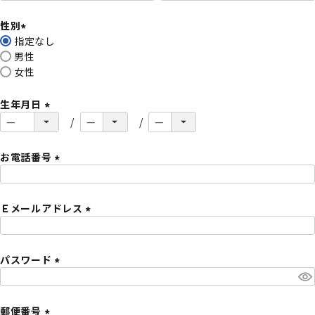
必
性別
須
指定なし
)
(
男性
必
女性
須
)
生年月日
(
必
須
お電話番号
)
(
必
Ｅメールアドレス
須
)
(
必
パスワード
須
)
(
必
須
郵便番号