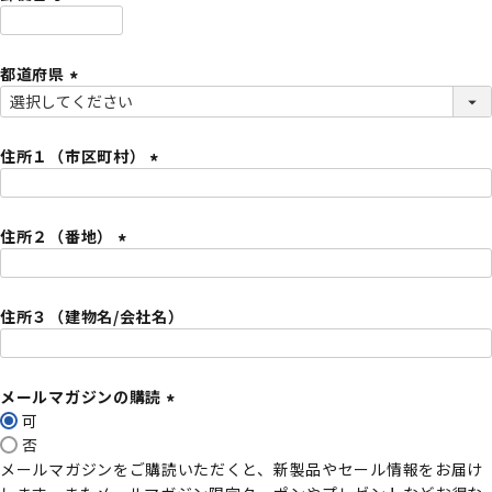
)
(
必
都道府県
須
)
(
必
須
住所１（市区町村）
)
(
必
住所２（番地）
須
)
(
必
住所３（建物名/会社名）
須
)
メールマガジンの購読
可
(
否
必
メールマガジンをご購読いただくと、新製品やセール情報をお届け
須