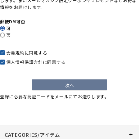
します。またメールマガジン限定クーポンやプレゼントなどお得な
)
情報をお届けします。
郵便DM可否
可
否
会員規約
に同意する
個人情報保護方針
に同意する
次へ
登録に必要な認証コードをメールにてお送りします。
CATEGORIES/アイテム