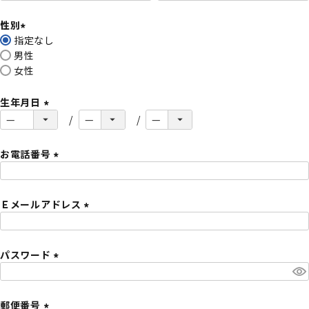
必
性別
須
指定なし
)
(
男性
必
女性
須
)
生年月日
(
必
須
お電話番号
)
(
必
Ｅメールアドレス
須
)
(
必
パスワード
須
)
(
必
須
郵便番号