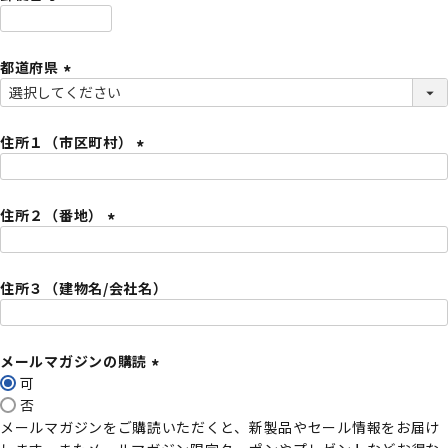
)
(
必
都道府県
須
)
(
必
須
住所１（市区町村）
)
(
必
住所２（番地）
須
)
(
必
住所３（建物名/会社名）
須
)
メールマガジンの購読
可
(
否
必
メールマガジンをご購読いただくと、新製品やセール情報をお届け
須