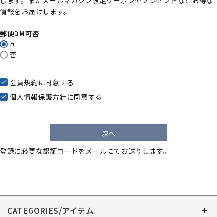
します。またメールマガジン限定クーポンやプレゼントなどお得な
)
情報をお届けします。
郵便DM可否
可
否
会員規約
に同意する
個人情報保護方針
に同意する
次へ
登録に必要な認証コードをメールにてお送りします。
CATEGORIES/アイテム