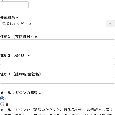
)
(
必
都道府県
須
)
(
必
須
住所１（市区町村）
)
(
必
住所２（番地）
須
)
(
必
住所３（建物名/会社名）
須
)
メールマガジンの購読
可
(
否
必
メールマガジンをご購読いただくと、新製品やセール情報をお届け
須