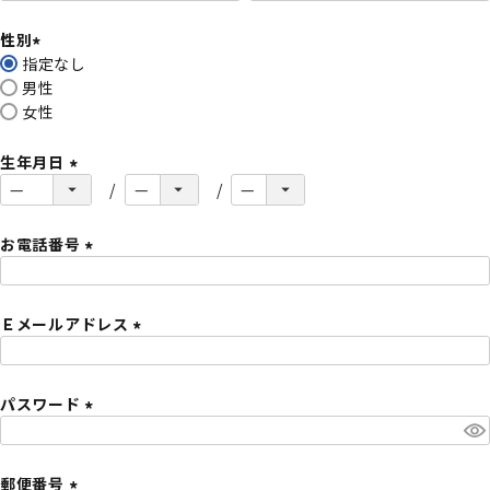
必
性別
須
指定なし
)
(
男性
必
女性
須
)
生年月日
(
必
須
お電話番号
)
(
必
Ｅメールアドレス
須
)
(
必
パスワード
須
)
(
必
須
郵便番号