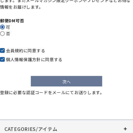
します。またメールマガジン限定クーポンやプレゼントなどお得な
)
情報をお届けします。
郵便DM可否
可
否
会員規約
に同意する
個人情報保護方針
に同意する
次へ
登録に必要な認証コードをメールにてお送りします。
CATEGORIES/アイテム