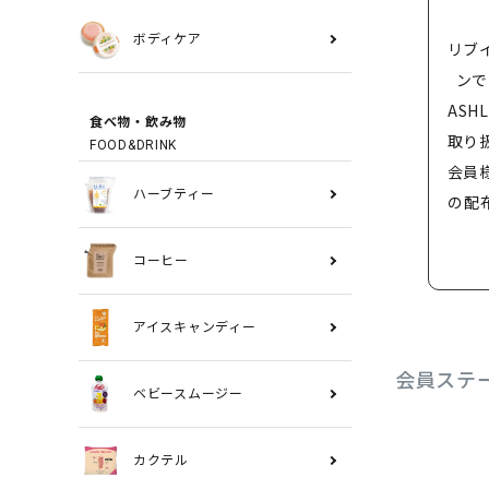
ボディケア
リブ
ンで
ASH
食べ物・飲み物
取り
FOOD&DRINK
会員
ハーブティー
の配
コーヒー
アイスキャンディー
会員ステ
ベビースムージー
カクテル