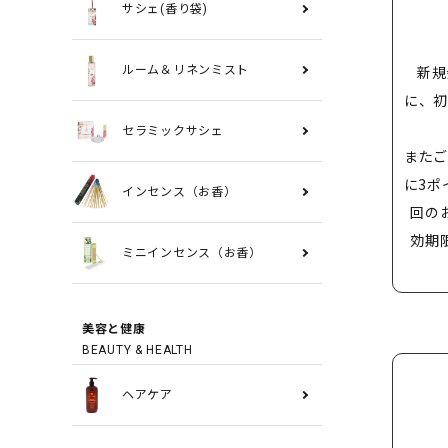
サシェ(香り袋)
新規
ルーム＆リネンミスト
に、初
セラミックサシェ
またご
に3ポ
インセンス（お香）
回の
効期
ミニインセンス（お香）
美容と健康
BEAUTY & HEALTH
ヘアケア