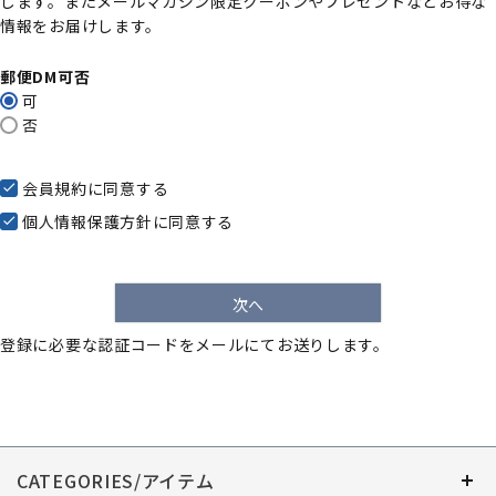
します。またメールマガジン限定クーポンやプレゼントなどお得な
)
情報をお届けします。
郵便DM可否
可
否
会員規約
に同意する
個人情報保護方針
に同意する
次へ
登録に必要な認証コードをメールにてお送りします。
CATEGORIES/アイテム