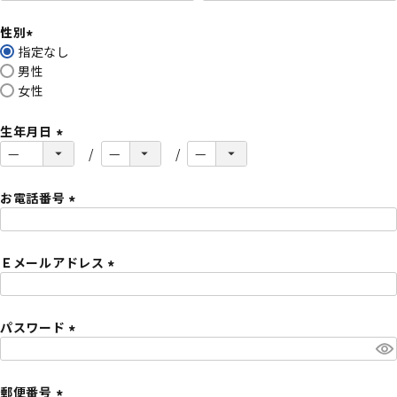
必
性別
須
指定なし
)
(
男性
必
女性
須
)
生年月日
(
必
須
お電話番号
)
(
必
Ｅメールアドレス
須
)
(
必
パスワード
須
)
(
必
須
郵便番号