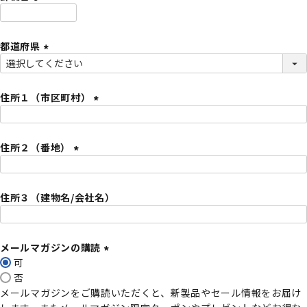
)
(
必
都道府県
須
)
(
必
須
住所１（市区町村）
)
(
必
住所２（番地）
須
)
(
必
住所３（建物名/会社名）
須
)
メールマガジンの購読
可
(
否
必
メールマガジンをご購読いただくと、新製品やセール情報をお届け
須