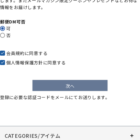
します。またメールマガジン限定クーポンやプレゼントなどお得な
)
情報をお届けします。
郵便DM可否
可
否
会員規約
に同意する
個人情報保護方針
に同意する
次へ
登録に必要な認証コードをメールにてお送りします。
CATEGORIES/アイテム