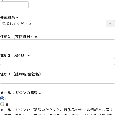
)
(
必
都道府県
須
)
(
必
須
住所１（市区町村）
)
(
必
住所２（番地）
須
)
(
必
住所３（建物名/会社名）
須
)
メールマガジンの購読
可
(
否
必
メールマガジンをご購読いただくと、新製品やセール情報をお届け
須