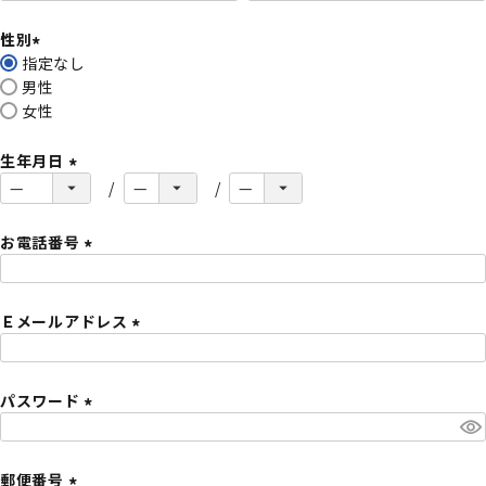
必
性別
須
指定なし
)
(
男性
必
女性
須
)
生年月日
(
必
須
お電話番号
)
(
必
Ｅメールアドレス
須
)
(
必
パスワード
須
)
(
必
須
郵便番号