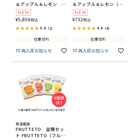
＆アップル＆レモン 8
＆アップル＆レモン（5
袋セット
個入り）
FRUTTETO（フルッテ
FRUTTETO（フルッテ
¥
5,856
¥
732
税込
税込
ート）
ート）
5.0
4.8
（2）
（4）
在庫切れ
在庫切れ
再入荷お知らせ
再入荷お知らせ
常温配送
FRUTTETO 全種セッ
ト FRUTTETO（フルッ