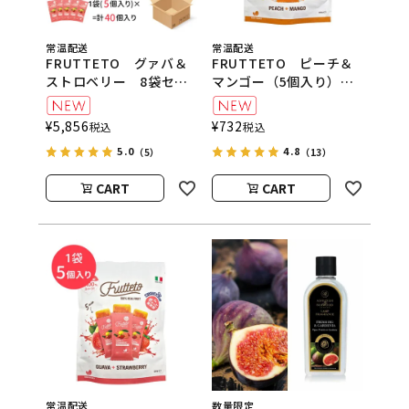
常温配送
常温配送
FRUTTETO グァバ＆
FRUTTETO ピーチ＆
ストロベリー 8袋セッ
マンゴー（5個入り）
ト FRUTTETO（フル
FRUTTETO（フルッテ
ッテート）
ート）
¥
5,856
¥
732
税込
税込
5.0
4.8
（5）
（13）
CART
CART
常温配送
数量限定