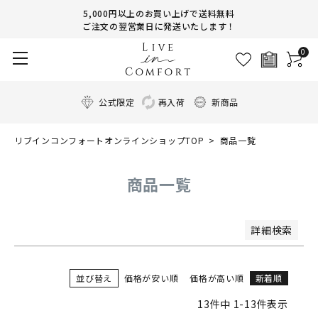
商品番号/JANコード
5,000円以上のお買い上げで送料無料
ご注文の翌営業日に発送いたします！
0
並び順
新着順
登録順
公式限定
再入荷
新商品
価格が安い順
価格が高い順
リブインコンフォートオンラインショップTOP
商品一覧
優先度順
レビュー順
キーワードヒット順
商品一覧
検索
詳細検索
並び替え
価格が安い順
価格が高い順
新着順
13
件中
1
-
13
件表示