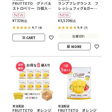
FRUTTETO グァバ＆
ランプフレグランス フ
ストロベリー（5個入
レッシュフィグ&ガーデ
り） FRUTTETO（フ
ニア 500ml フレグラ
ルッテート）
ンスランプ用オイル
¥
732
¥
3,520
税込
税込
ASHLEIGH&BURWOOD
4.7
5.0
（アシュレイアンドバー
（9）
（7）
ウッド）
在庫切れ
CART
MORE
常温配送
常温配送
FRUTTETO オレンジ
FRUTTETO オレンジ