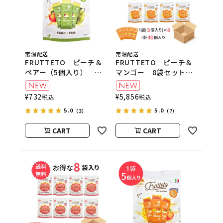
常温配送
常温配送
FRUTTETO ピーチ＆
FRUTTETO ピーチ＆
ペアー（5個入り）
マンゴー 8袋セット
FRUTTETO（フルッテ
FRUTTETO（フルッテ
ート）
ート）
¥
732
¥
5,856
税込
税込
5.0
5.0
（3）
（7）
CART
CART