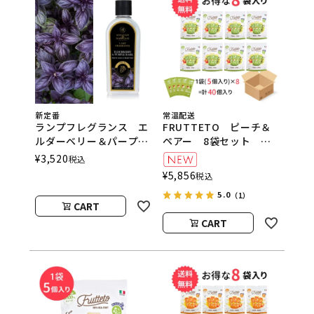
新定番
常温配送
ランプフレグランス エ
FRUTTETO ピーチ＆
ルダーベリー＆パープル
ペアー 8袋セット
バジル 500ml フレグ
FRUTTETO（フルッテ
¥
3,520
税込
ランスランプ用オイル
ート）
¥
5,856
税込
ASHLEIGH&BURWOOD
5.0
（アシュレイアンドバー
（1）
CART
ウッド）
CART