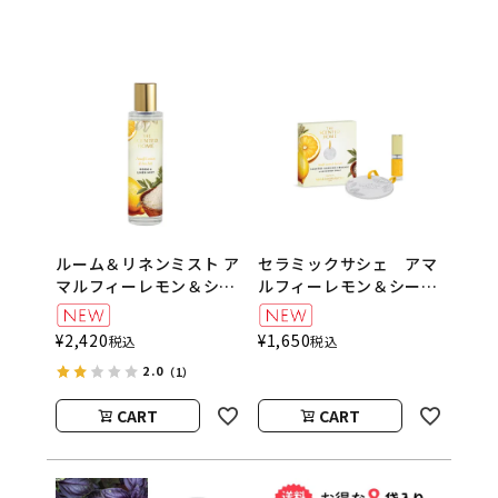
ルーム＆リネンミスト ア
セラミックサシェ アマ
マルフィーレモン＆シー
ルフィーレモン＆シーソ
ソルト 100ml The
ルト The Scented
Scented Home by
Home by Ashleigh＆
¥
2,420
¥
1,650
税込
税込
Ashleigh＆Burwood
Burwood
2.0
（1）
CART
CART