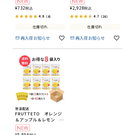
FRUTTETO（フルッテ
¥
732
¥
2,928
税込
税込
ート）
4.8
4.7
（4）
（26）
在庫切れ
在庫切れ
再入荷お知らせ
再入荷お知らせ
常温配送
FRUTTETO オレンジ
＆アップル＆レモン 8
袋セット
FRUTTETO（フルッテ
¥
5,856
税込