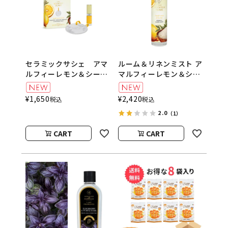
セラミックサシェ アマ
ルーム＆リネンミスト ア
ルフィーレモン＆シーソ
マルフィーレモン＆シー
ルト The Scented
ソルト 100ml The
Home by Ashleigh＆
Scented Home by
¥
1,650
¥
2,420
税込
税込
Burwood
Ashleigh＆Burwood
2.0
（1）
CART
CART