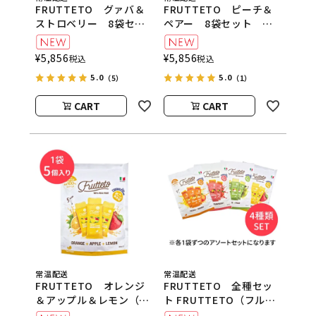
FRUTTETO グァバ＆
FRUTTETO ピーチ＆
ストロベリー 8袋セッ
ペアー 8袋セット
ト FRUTTETO（フル
FRUTTETO（フルッテ
ッテート）
ート）
¥
5,856
¥
5,856
税込
税込
5.0
5.0
（5）
（1）
CART
CART
常温配送
常温配送
FRUTTETO オレンジ
FRUTTETO 全種セッ
＆アップル＆レモン（5
ト FRUTTETO（フルッ
個入り）
テート）