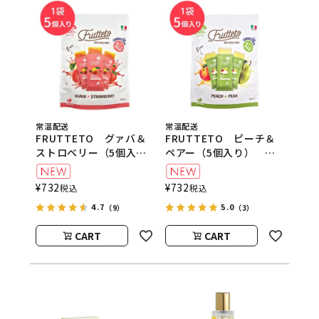
常温配送
常温配送
FRUTTETO グァバ＆
FRUTTETO ピーチ＆
ストロベリー（5個入
ペアー（5個入り）
り） FRUTTETO（フ
FRUTTETO（フルッテ
ルッテート）
ート）
¥
732
¥
732
税込
税込
4.7
5.0
（9）
（3）
CART
CART