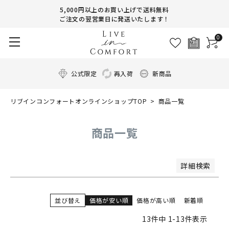
商品番号/JANコード
5,000円以上のお買い上げで送料無料
ご注文の翌営業日に発送いたします！
0
並び順
新着順
登録順
公式限定
再入荷
新商品
価格が安い順
価格が高い順
リブインコンフォートオンラインショップTOP
商品一覧
優先度順
レビュー順
キーワードヒット順
商品一覧
検索
詳細検索
並び替え
価格が安い順
価格が高い順
新着順
13
件中
1
-
13
件表示