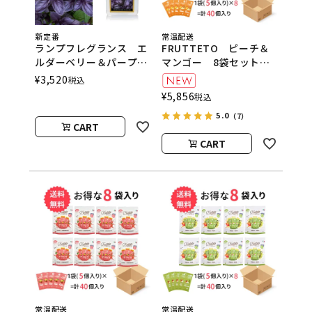
新定番
常温配送
ランプフレグランス エ
FRUTTETO ピーチ＆
ルダーベリー＆パープル
マンゴー 8袋セット
バジル 500ml フレグ
FRUTTETO（フルッテ
¥
3,520
税込
ランスランプ用オイル
ート）
¥
5,856
税込
ASHLEIGH&BURWOOD
5.0
（アシュレイアンドバー
（7）
CART
ウッド）
CART
常温配送
常温配送