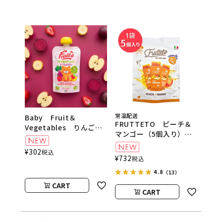
常温配送
Baby Fruit＆
FRUTTETO ピーチ＆
Vegetables りんご・
マンゴー（5個入り）
バナナ・ビーツ・いち
FRUTTETO（フルッテ
ご natura nuova（ベ
¥
302
税込
ート）
ビーフルーツ＆ベジタブ
¥
732
税込
ル／ナチュラヌオヴァ）
4.8
（13）
CART
CART