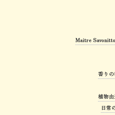
Maitre Savonit
香りの
植物由
日常