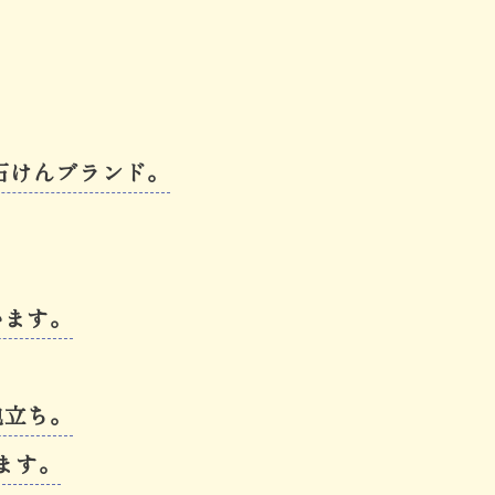
石けんブランド。
います。
泡立ち。
ます。