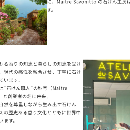
に、Maitre Savonitto の石けん工
す。
わる香りの知恵と暮らしの知恵を受け
、現代の感性を融合させ、丁寧に石け
ています。
“石けん職人”の称号（Maître
ier）と創業者の名に由来。
自然を尊重しながら生み出す石けん
スの歴史ある香り文化とともに世界中
います。