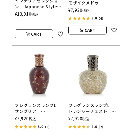
インテリアセレクショ
モザイクメドゥー
ン Japanese Style
ASHLEIGH&BURWOOD
¥
7,920
税込
ASHLEIGH&BURWOOD
¥
13,310
税込
（アシュレイアンドバー
（アシュレイアンドバー
5.0
（6）
ウッド）
ウッド）
CART
CART
フレグランスランプL
フレグランスランプL
サングリア
トレジャーチェスト
ASHLEIGH&BURWOOD
ASHLEIGH&BURWOOD
¥
7,920
¥
7,920
税込
税込
（アシュレイアンドバー
（アシュレイアンドバー
5.0
4.6
（6）
（7）
ウッド）
ウッド）