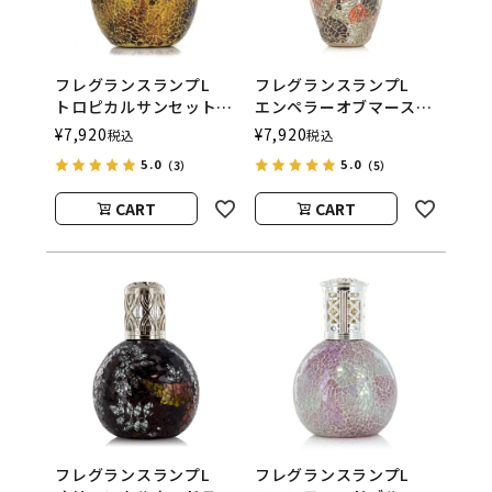
フレグランスランプL
フレグランスランプL
トロピカルサンセット
エンペラーオブマース
ASHLEIGH&BURWOOD
ASHLEIGH&BURWOOD
¥
7,920
¥
7,920
税込
税込
（アシュレイアンドバー
（アシュレイアンドバー
5.0
5.0
（3）
（5）
ウッド）
ウッド）
CART
CART
フレグランスランプL
フレグランスランプL