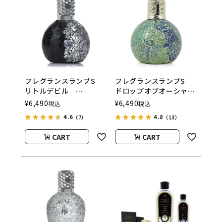
フレグランスランプS
フレグランスランプS
リトルデビル
ドロップオブオーシャ
ASHLEIGH&BURWOOD
ン
¥
6,490
¥
6,490
税込
税込
（アシュレイアンドバー
ASHLEIGH&BURWOOD
4.6
4.8
（7）
（13）
ウッド）
（アシュレイアンドバー
ウッド）
CART
CART