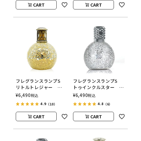
CART
CART
フレグランスランプS
フレグランスランプS
リトルトレジャー
トゥインクルスター
ASHLEIGH&BURWOOD
ASHLEIGH&BURWOOD
¥
6,490
¥
6,490
税込
税込
（アシュレイアンドバー
（アシュレイアンドバー
4.9
4.8
（10）
（6）
ウッド）
ウッド）
CART
CART