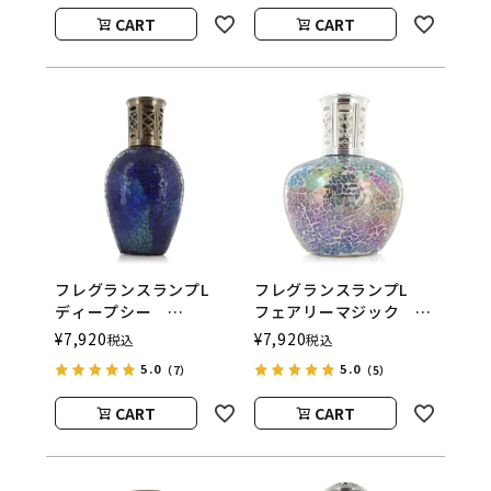
CART
CART
フレグランスランプL
フレグランスランプL
ディープシー
フェアリーマジック
ASHLEIGH&BURWOOD
ASHLEIGH&BURWOOD
¥
7,920
¥
7,920
税込
税込
（アシュレイアンドバー
（アシュレイアンドバー
5.0
5.0
（7）
（5）
ウッド）
ウッド）
CART
CART