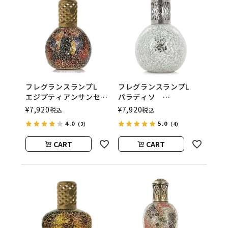
フレグランスランプL
フレグランスランプL
エジプティアンサンセッ
パラディソ
ト
ASHLEIGH&BURWOOD
¥
7,920
¥
7,920
税込
税込
ASHLEIGH&BURWOOD
（アシュレイアンドバー
4.0
5.0
（2）
（4）
（アシュレイアンドバー
ウッド）
ウッド）
CART
CART