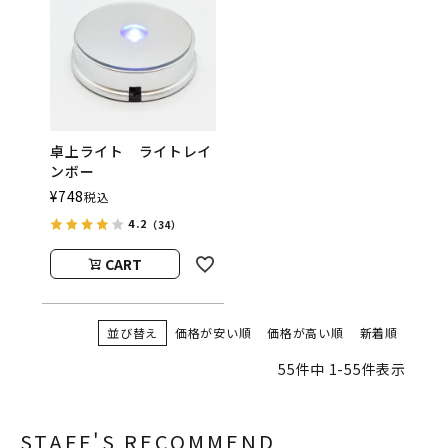
卓上ライト ライトレイ
ンボー
¥
748
税込
4.2
（34）
CART
並び替え
価格が安い順
価格が高い順
新着順
55
件中
1
-
55
件表示
STAFF'S RECOMMEND