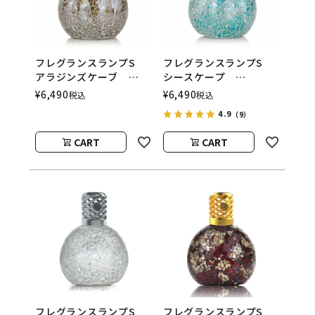
フレグランスランプS
フレグランスランプS
アラジンズケーブ
シースケープ
ASHLEIGH&BURWOOD
ASHLEIGH&BURWOOD
¥
6,490
¥
6,490
税込
税込
（アシュレイアンドバー
（アシュレイアンドバー
4.9
（9）
ウッド）
ウッド）
CART
CART
フレグランスランプS
フレグランスランプS