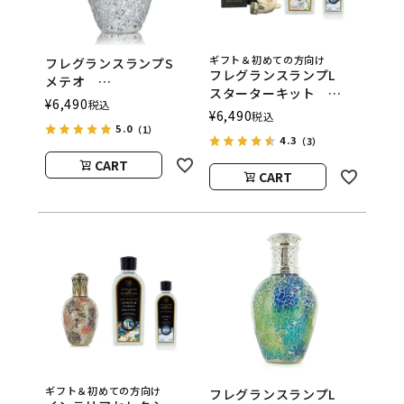
ギフト＆初めての方向け
フレグランスランプS
フレグランスランプL
メテオ
スターターキット
ASHLEIGH&BURWOOD
¥
6,490
税込
ASHLEIGH&BURWOOD
¥
6,490
（アシュレイアンドバー
税込
（アシュレイアンドバー
5.0
（1）
ウッド）
4.3
（3）
ウッド）
CART
CART
ギフト＆初めての方向け
フレグランスランプL