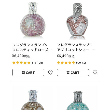
フレグランスランプS
フレグランスランプS
フロスティッドローズ
アプリコットシマー
ASHLEIGH&BURWOOD
ASHLEIGH&BURWOOD
¥
6,490
¥
6,490
税込
税込
（アシュレイアンドバー
（アシュレイアンドバー
4.9
5.0
（20）
（5）
ウッド）
ウッド）
CART
CART