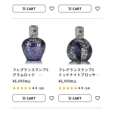
ウッド）
ウッド）
CART
CART
フレグランスランプS
フレグランスランプS
グラムロック
ミッドナイトブロッサ
ASHLEIGH&BURWOOD
ム
¥
6,490
¥
6,490
税込
税込
（アシュレイアンドバー
ASHLEIGH&BURWOOD
4.8
4.9
（10）
（14）
ウッド）
（アシュレイアンドバー
ウッド）
CART
CART