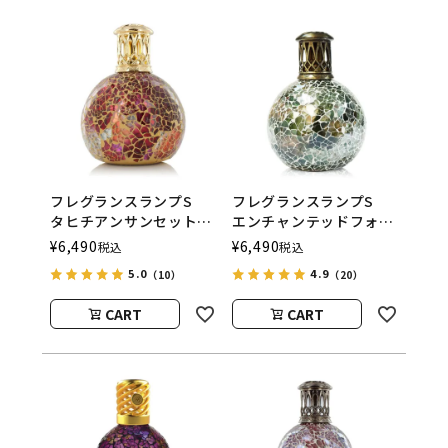
フレグランスランプS
フレグランスランプS
タヒチアンサンセット
エンチャンテッドフォレ
ASHLEIGH&BURWOOD
スト
¥
6,490
¥
6,490
税込
税込
（アシュレイアンドバー
ASHLEIGH&BURWOOD
5.0
4.9
（10）
（20）
ウッド）
（アシュレイアンドバー
ウッド）
CART
CART