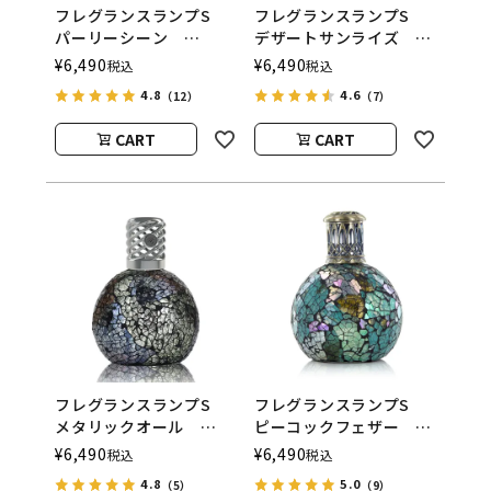
フレグランスランプS
フレグランスランプS
パーリーシーン
デザートサンライズ
ASHLEIGH&BURWOOD
ASHLEIGH&BURWOOD
¥
6,490
¥
6,490
税込
税込
（アシュレイアンドバー
（アシュレイアンドバー
4.8
4.6
（12）
（7）
ウッド）
ウッド）
CART
CART
フレグランスランプS
フレグランスランプS
メタリックオール
ピーコックフェザー
ASHLEIGH&BURWOOD
ASHLEIGH&BURWOOD
¥
6,490
¥
6,490
税込
税込
（アシュレイアンドバー
（アシュレイアンドバー
4.8
5.0
（5）
（9）