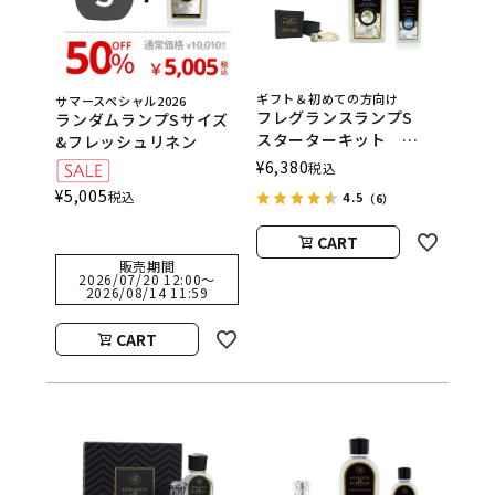
ギフト＆初めての方向け
サマースペシャル2026
フレグランスランプS
ランダムランプSサイズ
スターターキット
&フレッシュリネン
ASHLEIGH&BURWOOD
¥
6,380
税込
（アシュレイアンドバー
¥
5,005
税込
4.5
（6）
ウッド）
CART
販売期間
2026/07/20 12:00
〜
2026/08/14 11:59
CART