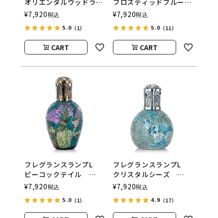
オリエンタルウッドラン
フロスティッドブルー
ド
ム
¥
7,920
¥
7,920
税込
税込
ASHLEIGH&BURWOOD
ASHLEIGH&BURWOOD
5.0
5.0
（1）
（11）
（アシュレイアンドバー
（アシュレイアンドバー
ウッド）
ウッド）
CART
CART
フレグランスランプL
フレグランスランプL
ピーコックテイル
クリスタルシーズ
ASHLEIGH&BURWOOD
ASHLEIGH&BURWOOD
¥
7,920
¥
7,920
税込
税込
（アシュレイアンドバー
（アシュレイアンドバー
5.0
4.9
（1）
（17）
ウッド）
ウッド）