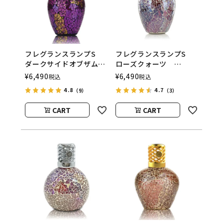
フレグランスランプS
フレグランスランプS
ダークサイドオブザムー
ローズクォーツ
ン
ASHLEIGH&BURWOOD
¥
6,490
¥
6,490
税込
税込
ASHLEIGH&BURWOOD
（アシュレイアンドバー
4.8
4.7
（9）
（3）
（アシュレイアンドバー
ウッド）
ウッド）
CART
CART