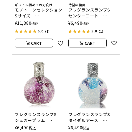
ギフト＆初めての方向け
待望の復刻
モノトーンセレクション
フレグランスランプS
Sサイズ
センターコート
ASHLEIGH&BURWOOD
ASHLEIGH&BURWOOD
¥
11,880
¥
6,490
税込
税込
（アシュレイアンドバー
（アシュレイアンドバー
5.0
5.0
（1）
（1）
ウッド）
ウッド）
CART
CART
フレグランスランプS
フレグランスランプS
シュガープラム
タイダルアース
ASHLEIGH&BURWOOD
ASHLEIGH&BURWOOD
¥
6,490
¥
6,490
税込
税込
（アシュレイアンドバー
（アシュレイアンドバー