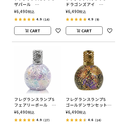
ザパール
ドラゴンズアイ
ASHLEIGH&BURWOOD
ASHLEIGH&BURWOOD
¥
6,490
¥
6,490
税込
税込
（アシュレイアンドバー
（アシュレイアンドバー
4.9
4.9
（14）
（9）
ウッド）
ウッド）
CART
CART
フレグランスランプS
フレグランスランプS
フェアリーボール
ゴールデンサンセット
ASHLEIGH&BURWOOD
ASHLEIGH&BURWOOD
¥
6,490
¥
6,490
税込
税込
（アシュレイアンドバー
（アシュレイアンドバー
4.9
4.6
（27）
（14）
ウッド）
ウッド）