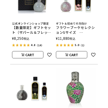
公式オンラインショップ限定
ギフト＆初めての方向け
【数量限定】ギフトセッ
フラワーブーケセレクシ
ト（ザパール＆フレッシ
ョンSサイズ
ュリネン）
ASHLEIGH&BURWOOD
¥
8,250
¥
11,880
税込
税込
ASHLEIGH&BURWOOD
（アシュレイアンドバー
4.8
5.0
（14）
（1）
（アシュレイアンドバー
ウッド）
ウッド）
CART
CART