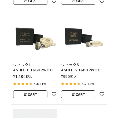
CART
CART
ウィックL
ウィックS
ASHLEIGH&BURWOOD
ASHLEIGH&BURWOOD
（アシュレイアンドバー
（アシュレイアンドバー
¥
1,100
¥
990
税込
税込
ウッド）
ウッド）
4.6
4.7
（12）
（52）
CART
CART