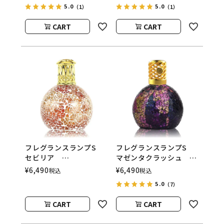
5.0
5.0
（1）
（1）
ウッド）
ウッド）
CART
CART
フレグランスランプS
フレグランスランプS
セビリア
マゼンタクラッシュ
ASHLEIGH&BURWOOD
ASHLEIGH&BURWOOD
¥
6,490
¥
6,490
税込
税込
（アシュレイアンドバー
（アシュレイアンドバー
5.0
（7）
ウッド）
ウッド）
CART
CART