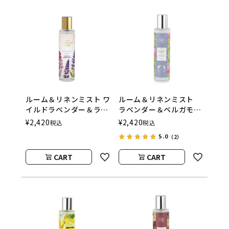
ルーム＆リネンミスト ワ
ルーム＆リネンミスト
イルドラベンダー＆ライ
ラベンダー＆ベルガモッ
ラック 100ml The
ト
¥
2,420
¥
2,420
税込
税込
Scented Home by
ASHLEIGH&BURWOOD
5.0
（2）
Ashleigh＆Burwood
（アシュレイアンドバー
ウッド）
CART
CART