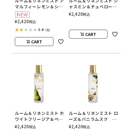
ルーム＆リネンミスト ア
ルーム＆リネンミスト ジ
マルフィーレモン＆シー
ャスミン＆チュベロー
ソルト 100ml The
ズ 100ml The
¥
2,420
税込
Scented Home by
Scented Home by
¥
2,420
税込
Ashleigh＆Burwood
Ashleigh＆Burwood
2.0
（1）
CART
CART
ルーム＆リネンミスト ホ
ルーム＆リネンミスト ロ
ワイトフリージア＆ペア
ーズ＆バニラムスク
ー 100ml The
100ml The Scented
¥
2,420
¥
2,420
税込
税込
Scented Home by
Home by Ashleigh＆