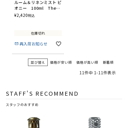
ルーム＆リネンミスト ピ
オニー 100ml The
Scented Home by
¥
2,420
税込
Ashleigh＆Burwood
在庫切れ
再入荷お知らせ
並び替え
価格が安い順
価格が高い順
新着順
11
件中
1
-
11
件表示
STAFF'S RECOMMEND
スタッフのおすすめ