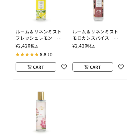
ルーム＆リネンミスト
ルーム＆リネンミスト
フレッシュレモン
モロカンスパイス
ASHLEIGH&BURWOOD
ASHLEIGH&BURWOOD
¥
2,420
¥
2,420
税込
税込
（アシュレイアンドバー
（アシュレイアンドバー
5.0
（2）
ウッド）
ウッド）
CART
CART