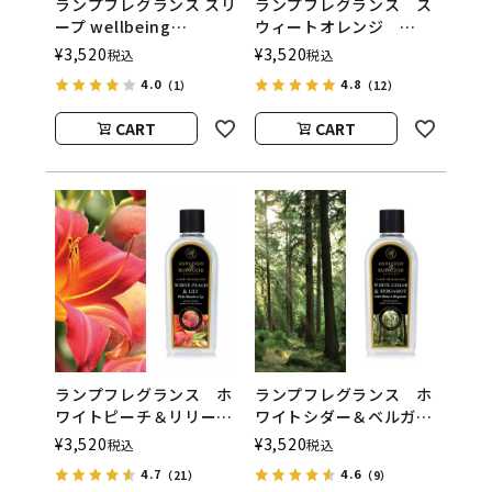
ランプフレグランス スリ
ランプフレグランス ス
ープ wellbeing
ウィートオレンジ
500ml フレグランスラ
500ml フレグランスラ
¥
3,520
¥
3,520
税込
税込
ンプ用オイル
ンプ用オイル
4.0
4.8
（1）
（12）
ASHLEIGH&BURWOOD
ASHLEIGH&BURWOOD
（アシュレイアンドバー
（アシュレイアンドバー
CART
CART
ウッド）
ウッド）
ランプフレグランス ホ
ランプフレグランス ホ
ワイトピーチ＆リリー
ワイトシダー＆ベルガモ
500ml フレグランスラ
ット 500ml フレグラ
¥
3,520
¥
3,520
税込
税込
ンプ用オイル
ンスランプ用オイル
4.7
4.6
（21）
（9）
ASHLEIGH&BURWOOD
ASHLEIGH&BURWOOD