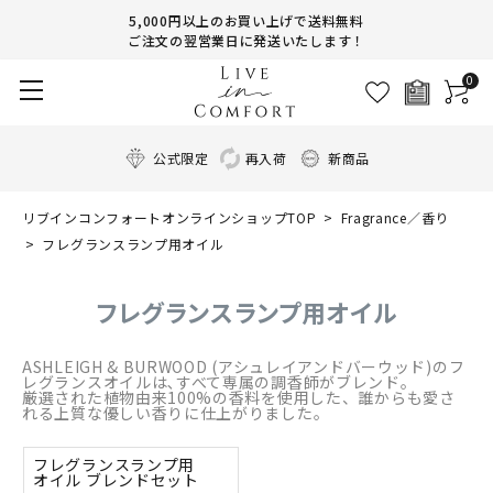
5,000円以上のお買い上げで送料無料
ご注文の翌営業日に発送いたします！
0
公式限定
再入荷
新商品
リブインコンフォートオンラインショップTOP
Fragrance／香り
フレグランスランプ用オイル
フレグランスランプ用オイル
ASHLEIGH & BURWOOD (アシュレイアンドバーウッド)のフ
レグランスオイルは､すべて専属の調香師がブレンド｡
厳選された植物由来100%の香料を使用した、誰からも愛さ
れる上質な優しい香りに仕上がりました。
フレグランスランプ用
オイル ブレンドセット