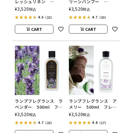
レッシュリネン
リーンバンブー
500ml フレグランスラ
500ml フレグランスラ
¥
3,520
¥
3,520
税込
税込
ンプ用オイル
ンプ用オイル
4.5
4.7
（22）
（33）
ASHLEIGH&BURWOOD
ASHLEIGH&BURWOOD
（アシュレイアンドバー
（アシュレイアンドバー
CART
CART
ウッド）
ウッド）
ランプフレグランス ラ
ランプフレグランス ア
ベンダー 500ml フレ
メリー 500ml フレグ
グランスランプ用オイ
ランスランプ用オイル
¥
3,520
¥
3,520
税込
税込
ル
ASHLEIGH&BURWOOD
4.7
4.8
（23）
（17）
ASHLEIGH&BURWOOD
（アシュレイアンドバー
（アシュレイアンドバー
ウッド）