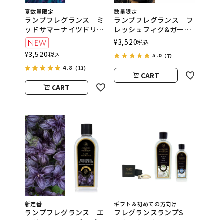
夏数量限定
数量限定
ランプフレグランス ミ
ランプフレグランス フ
ッドサマーナイツドリー
レッシュフィグ&ガーデ
ム 500ml フレグラン
ニア 500ml フレグラ
¥
3,520
税込
スランプ用オイル
ンスランプ用オイル
¥
3,520
税込
5.0
（7）
ASHLEIGH&BURWOOD
ASHLEIGH&BURWOOD
4.8
（アシュレイアンドバー
（アシュレイアンドバー
（13）
CART
ウッド）
ウッド）
CART
新定番
ギフト＆初めての方向け
ランプフレグランス エ
フレグランスランプS