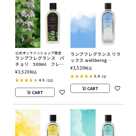
公式オンラインショップ限定
ランプフレグランス リラ
ランプフレグランス パ
ックス wellbeing
チョリ 500ml フレグ
500ml フレグランスラ
¥
3,520
税込
ランスランプ用オイル
¥
3,520
税込
ンプ用オイル
ASHLEIGH&BURWOOD
5.0
（1）
ASHLEIGH&BURWOOD
4.5
（12）
（アシュレイアンドバー
（アシュレイアンドバー
ウッド）
CART
ウッド）
CART