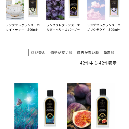
ランプフレグランス ホ
ランプフレグランス エ
ランプフレグランス エ
ワイトティー 500ml
ルダーベリー＆パープル
ブリクラウド 500ml
フレグランスランプ用オ
バジル 500ml フレグ
フレグランスランプ用オ
イル
ランスランプ用オイル
イル
ASHLEIGH&BURWOOD
ASHLEIGH&BURWOOD
ASHLEIGH&BURWOOD
（アシュレイアンドバー
（アシュレイアンドバー
（アシュレイアンドバー
並び替え
価格が安い順
価格が高い順
新着順
ウッド）
ウッド）
ウッド）
42
件中
1
-
42
件表示