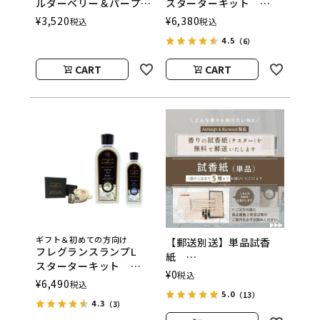
ルダーベリー＆パープル
スターターキット
バジル 500ml フレグ
ASHLEIGH&BURWOOD
¥
3,520
¥
6,380
税込
税込
ランスランプ用オイル
（アシュレイアンドバー
4.5
（6）
ASHLEIGH&BURWOOD
ウッド）
（アシュレイアンドバー
CART
CART
ウッド）
ギフト＆初めての方向け
【郵送別送】単品試香
フレグランスランプL
紙
スターターキット
ASHLEIGH&BURWOOD
¥
0
税込
ASHLEIGH&BURWOOD
¥
6,490
税込
（アシュレイアンドバー
（アシュレイアンドバー
5.0
（13）
ウッド）
4.3
（3）
ウッド）