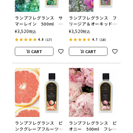
ランプフレグランス サ
ランプフレグランス フ
マーレイン 500ml フ
リージア＆オーキッド
レグランスランプ用オイ
500ml フレグランスラ
¥
3,520
¥
3,520
税込
税込
ル
ンプ用オイル
4.8
4.7
（17）
（18）
ASHLEIGH&BURWOOD
ASHLEIGH&BURWOOD
（アシュレイアンドバー
（アシュレイアンドバー
CART
CART
ウッド）
ウッド）
ランプフレグランス ピ
ランプフレグランス ピ
ンクグレープフルーツ
オニー 500ml フレグ