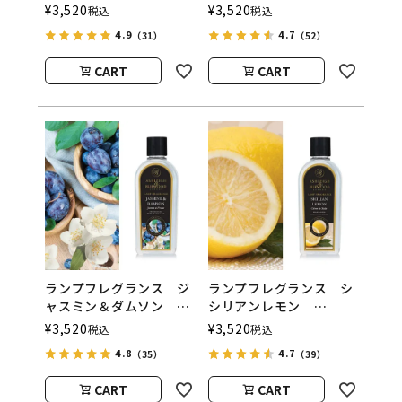
500ml フレグランスラ
ランスランプ用オイル
¥
3,520
¥
3,520
税込
税込
ンプ用オイル
ASHLEIGH&BURWOOD
4.9
4.7
（31）
（52）
ASHLEIGH&BURWOOD
（アシュレイアンドバー
（アシュレイアンドバー
ウッド）
CART
CART
ウッド）
ランプフレグランス ジ
ランプフレグランス シ
ャスミン＆ダムソン
シリアンレモン
500ml フレグランスラ
500ml フレグランスラ
¥
3,520
¥
3,520
税込
税込
ンプ用オイル
ンプ用オイル
4.8
4.7
（35）
（39）
ASHLEIGH&BURWOOD
ASHLEIGH&BURWOOD
（アシュレイアンドバー
（アシュレイアンドバー
CART
CART
ウッド）
ウッド）