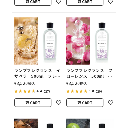
CART
CART
ウッド）
ランプフレグランス イ
ランプフレグランス フ
ザベラ 500ml フレグ
ローレンス 500ml フ
ランスランプ用オイル
レグランスランプ用オイ
¥
3,520
¥
3,520
税込
税込
ASHLEIGH&BURWOOD
ル
4.4
5.0
（27）
（20）
（アシュレイアンドバー
ASHLEIGH&BURWOOD
ウッド）
（アシュレイアンドバー
CART
CART
ウッド）