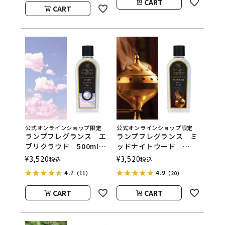
CART
CART
公式オンラインショップ限定
公式オンラインショップ限定
ランプフレグランス エ
ランプフレグランス ミ
ブリクラウド 500ml
ッドナイトウード
フレグランスランプ用オ
500ml フレグランスラ
¥
3,520
¥
3,520
税込
税込
イル
ンプ用オイル
4.7
4.9
（11）
（20）
ASHLEIGH&BURWOOD
ASHLEIGH&BURWOOD
（アシュレイアンドバー
（アシュレイアンドバー
CART
CART
ウッド）
ウッド）