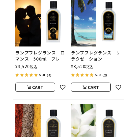
ランプフレグランス ロ
ランプフレグランス リ
マンス 500ml フレグ
ラクゼーション
ランスランプ用オイル
500ml フレグランスラ
¥
3,520
¥
3,520
税込
税込
ASHLEIGH&BURWOOD
ンプ用オイル
5.0
5.0
（4）
（2）
（アシュレイアンドバー
ASHLEIGH&BURWOOD
ウッド）
（アシュレイアンドバー
CART
CART
ウッド）