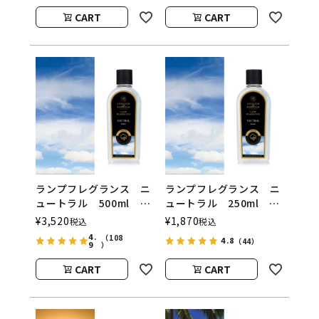
（アシュレイアンドバー
（アシュレイアンドバー
CART
CART
ウッド）
ウッド）
ランプフレグランス ニ
ランプフレグランス ニ
ュートラル 500ml フ
ュートラル 250ml フ
レグランスランプ用オイ
レグランスランプ用オイ
¥
3,520
¥
1,870
税込
税込
ル
ル
4.
（108
4.8
（44）
9
ASHLEIGH&BURWOOD
ASHLEIGH&BURWOOD
）
（アシュレイアンドバー
（アシュレイアンドバー
CART
CART
ウッド）
ウッド）