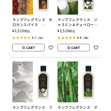
ランプフレグランス モ
ランプフレグランス ジ
ロカンスパイス
ャスミン＆チュベロー
500ml フレグランスラ
ズ 500ml フレグラン
¥
3,520
¥
3,520
税込
税込
ンプ用オイル
スランプ用オイル
4.7
4.8
（31）
（48）
ASHLEIGH&BURWOOD
ASHLEIGH&BURWOOD
（アシュレイアンドバー
（アシュレイアンドバー
CART
CART
ウッド）
ウッド）
ランプフレグランス フ
ランプフレグランス グ