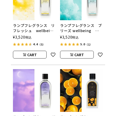
ランプフレグランス リ
ランプフレグランス ブ
フレッシュ wellbeing
リーズ wellbeing
500ml フレグランスラ
500ml フレグランスラ
¥
3,520
¥
3,520
税込
税込
ンプ用オイル
ンプ用オイル
4.4
5.0
（5）
（1）
ASHLEIGH&BURWOOD
ASHLEIGH&BURWOOD
（アシュレイアンドバー
（アシュレイアンドバー
CART
CART
ウッド）
ウッド）