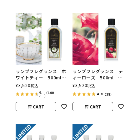
ランプフレグランス ホ
ランプフレグランス テ
ワイトティー 500ml
ィーローズ 500ml フ
フレグランスランプ用オ
レグランスランプ用オイ
¥
3,520
¥
3,520
税込
税込
イル
ル
4.
（100
4.8
（38）
7
ASHLEIGH&BURWOOD
ASHLEIGH&BURWOOD
）
（アシュレイアンドバー
（アシュレイアンドバー
CART
CART
ウッド）
ウッド）