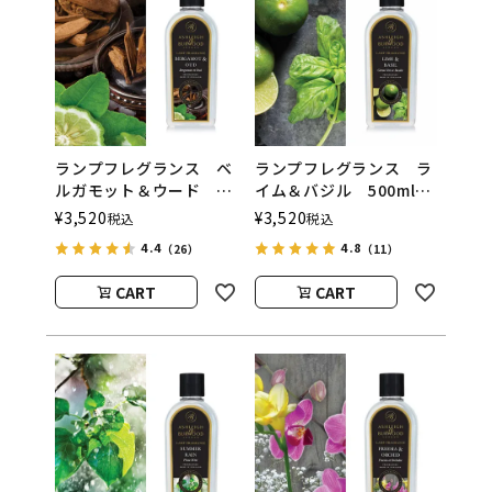
ランプフレグランス ベ
ランプフレグランス ラ
ルガモット＆ウード
イム＆バジル 500ml
500ml フレグランスラ
フレグランスランプ用オ
¥
3,520
¥
3,520
税込
税込
ンプ用オイル
イル
4.4
4.8
（26）
（11）
ASHLEIGH&BURWOOD
ASHLEIGH&BURWOOD
（アシュレイアンドバー
（アシュレイアンドバー
CART
CART
ウッド）
ウッド）