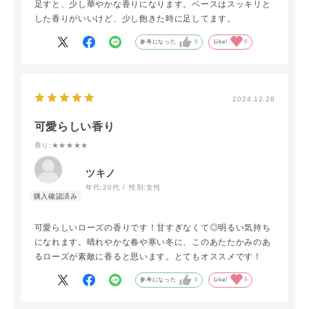
足すと、少し華やかな香りになります。ベースはスッキリと
した香りがいいけど、少し飽きた時に足してます。
参考になった
0
Like!
0
2024.12.28
可愛らしい香り
香り
:★★★★★
ツキノ
年代:
20代
性別:
女性
可愛らしいローズの香りです！甘すぎなくて◎明るい気持ち
になれます。晴れやかな春や寒い冬に、このあたたかみのあ
るローズが素敵に香ると思います。とてもオススメです！
参考になった
0
Like!
0