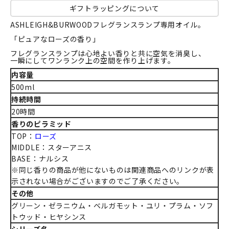
ギフトラッピングについて
ASHLEIGH&BURWOODフレグランスランプ専用オイル。
「ピュアなローズの香り」
フレグランスランプは心地よい香りと共に空気を消臭し、
一瞬にしてワンランク上の空間を作り上げます。
内容量
500ml
持続時間
20時間
香りのピラミッド
TOP：
ローズ
MIDDLE：スターアニス
BASE：ナルシス
※同じ香りの商品が他にないものは関連商品へのリンクが表
示されない場合がございますのでご了承ください。
その他
グリーン・ゼラニウム・ベルガモット・ユリ・プラム・ソフ
トウッド・ヒヤシンス