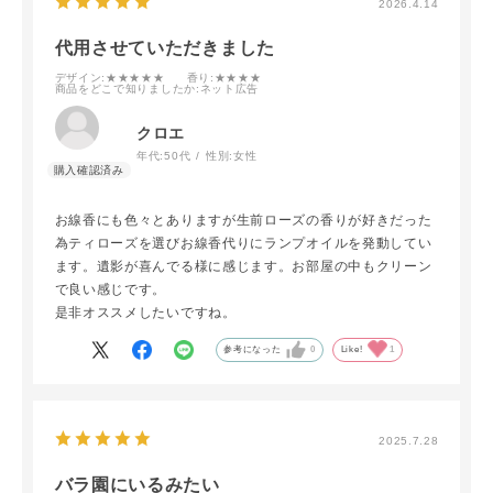
2026.4.14
代用させていただきました
デザイン
:★★★★★
香り
:★★★★
商品をどこで知りましたか
:ネット広告
クロエ
年代:
50代
性別:
女性
お線香にも色々とありますが生前ローズの香りが好きだった
為ティローズを選びお線香代りにランプオイルを発動してい
ます。遺影が喜んでる様に感じます。お部屋の中もクリーン
で良い感じです。
是非オススメしたいですね。
参考になった
0
Like!
1
2025.7.28
バラ園にいるみたい