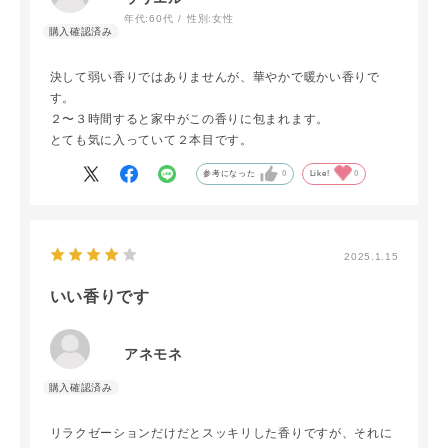
年代:
60代
性別:
女性
決して弱い香りではありませんが、華やかで暖かい香りで
す。
２〜３時間すると家中がこの香りに包まれます。
とても気に入っていて２本目です。
参考になった
0
Like!
0
2025.1.15
いい香りです
アネモネ
リラクゼーションだけだとスッキリした香りですが、それに