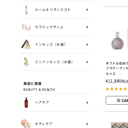
ルーム＆リネンミスト
セラミックサシェ
インセンス（お香）
ミニインセンス（お香）
ギフト＆初め
フラワーブー
サイズ
ASHLEIGH&
¥
11,880
税
美容と健康
シュレイアン
BEAUTY & HEALTH
CA
ヘアケア
ボディケア