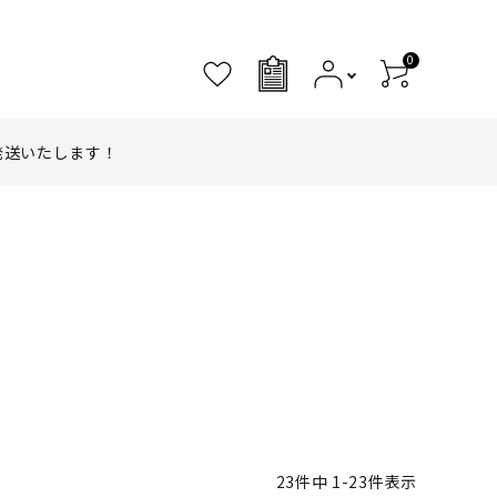
0
0
発送いたします！
23
件中
1
-
23
件表示