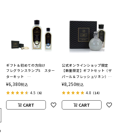
ギフト＆初めての方向け
公式オンラインショップ限定
フレグランスランプS スター
【数量限定】ギフトセット（ザ
ターキット
パール＆フレッシュリネン）
ASHLEIGH&BURWOOD（ア
ASHLEIGH&BURWOOD（ア
¥
6,380
¥
8,250
税込
税込
シュレイアンドバーウッド）
シュレイアンドバーウッド）
4.5
4.8
（6）
（14）
CART
CART