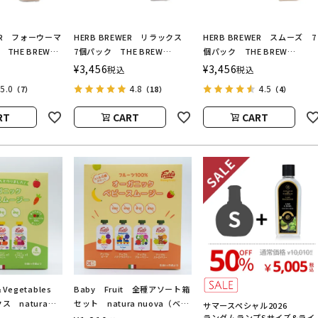
WER フォーウーマ
HERB BREWER リラックス
HERB BREWER スムーズ 7
THE BREW
7個パック THE BREW
個パック THE BREW
（ハーブブリューワ
COMPANY（ハーブブリューワ
COMPANY（ハーブブリュー
¥
3,456
¥
3,456
税込
税込
カンパニー）
ー／ブリューカンパニー）
ー／ブリューカンパニー）
5.0
4.8
4.5
（7）
（18）
（4）
RT
CART
CART
＆Vegetables
Baby Fruit 全種アソート箱
 natura
セット natura nuova（ベビ
サマースペシャル2026
ランダムランプSサイズ&ライ
ビーフルーツ＆ベ
ーフルーツ／ナチュラヌオヴ