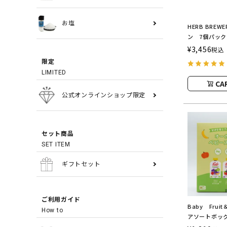
お塩
HERB BRE
ン 7個パック 
COMPANY
¥
3,456
税込
ー／ブリュー
限定
LIMITED
CA
公式オンラインショップ限定
セット商品
SET ITEM
ギフトセット
ご利用ガイド
Baby Fruit
How to
アソートボックス
nuova（ベ