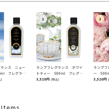
グランス ニュー
ランプフレグランス ホワイ
ランプフ
0ml フレグラン
トティー 500ml フレグラ
ー 50
オイル
ンスランプ用オイル
3,520円
ンプ用
3,520円
込)
(税込)
&BURWOOD（ア
ASHLEIGH&BURWOOD（ア
ASHLEI
ンドバーウッド）
シュレイアンドバーウッド）
シュレイ
 Items