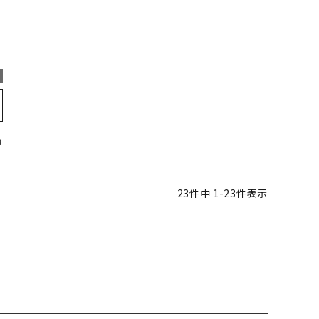
23
件中
1
-
23
件表示