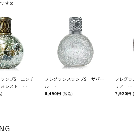
おすすめ
ランプS エンチ
フレグランスランプS ザパー
フレグラ
フォレスト
ル
リア
&BURWOOD（ア
ASHLEIGH&BURWOOD（ア
6,490円
ASHLEI
7,920円
込)
(税込)
ンドバーウッド）
シュレイアンドバーウッド）
シュレイ
ING