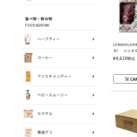
食べ物・飲み物
FOOD&DRINK
ハーブティー
LE MAIOLI
カ） ハンドク
セット Fior
¥
4,620
コーヒー
税込
レ） Rudy
アイスキャンディー
CA
ベビースムージー
カクテル
美容グミ