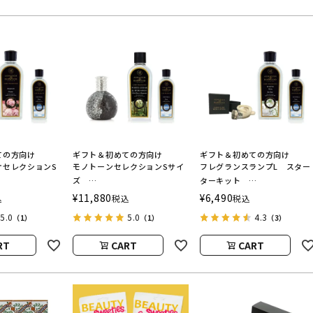
ての方向け
ギフト＆初めての方向け
ギフト＆初めての方向け
ケセレクションS
モノトーンセレクションSサイ
フレグランスランプL スター
ズ
ターキット
BURWOOD（ア
ASHLEIGH&BURWOOD（ア
ASHLEIGH&BURWOOD（ア
¥
11,880
¥
6,490
込
税込
税込
ドバーウッド）
シュレイアンドバーウッド）
シュレイアンドバーウッド）
5.0
5.0
4.3
（1）
（1）
（3）
RT
CART
CART