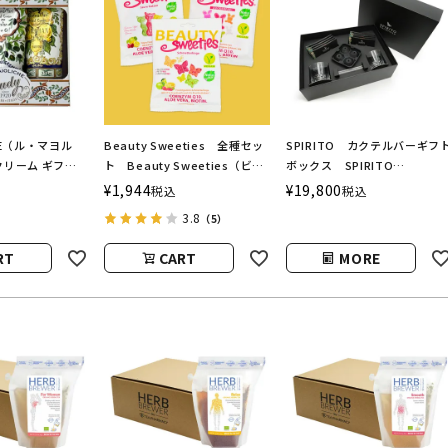
CHE（ル・マヨル
Beauty Sweeties 全種セッ
SPIRITO カクテルバーギフ
リーム ギフト
ト Beauty Sweeties（ビュ
ボックス SPIRITO
e（フィオー
ーティースウィーティーズ）
COCKTAILS（スピリットカク
¥
1,944
¥
19,800
税込
税込
（ルディ）
テルズ）
3.8
（5）
RT
CART
MORE