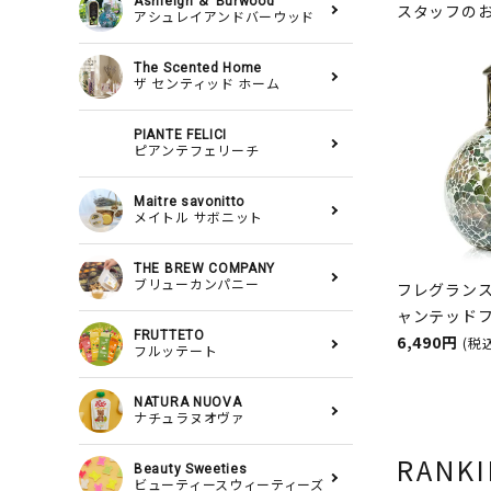
Ashleigh ＆ Burwood
スタッフの
アシュレイアンドバーウッド
The Scented Home
ザ センティッド ホーム
PIANTE FELICI
ピアンテフェリーチ
Maitre savonitto
メイトル サボニット
THE BREW COMPANY
ブリューカンパニー
フレグランス
ャンテッド
FRUTTETO
ASHLEIGH
6,490円
(税
フルッテート
シュレイア
NATURA NUOVA
ナチュラヌオヴァ
RANK
Beauty Sweeties
ビューティースウィーティーズ