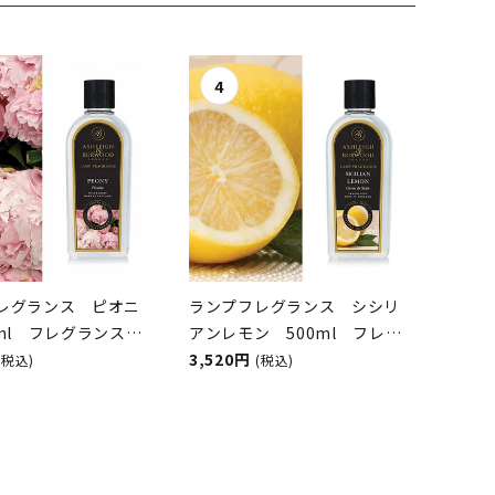
レグランス ピオニ
ランプフレグランス シシリ
0ml フレグランスラ
アンレモン 500ml フレグ
オイル
ランスランプ用オイル
3,520円
(税込)
(税込)
GH&BURWOOD（ア
ASHLEIGH&BURWOOD（ア
アンドバーウッド）
シュレイアンドバーウッド）