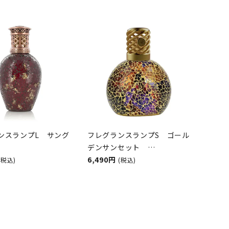
ンスランプL サング
フレグランスランプS ゴール
デンサンセット
GH&BURWOOD（ア
ASHLEIGH&BURWOOD（ア
6,490円
(税込)
(税込)
アンドバーウッド）
シュレイアンドバーウッド）