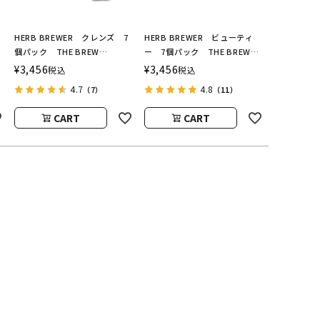
HERB BREWER クレンズ 7
HERB BREWER ビューティ
個パック THE BREW
ー 7個パック THE BREW
ワ
COMPANY（ハーブブリューワ
COMPANY（ハーブブリューワ
¥
3,456
¥
3,456
税込
税込
ー／ブリューカンパニー）
ー／ブリューカンパニー）
4.7
4.8
（7）
（11）
CART
CART