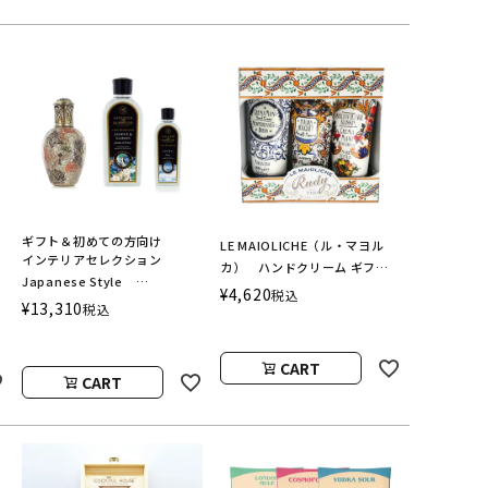
ギフト＆初めての方向け
LE MAIOLICHE（ル・マヨル
インテリアセレクション
カ） ハンドクリーム ギフト
Japanese Style
セット Stella（ステラ）
¥
4,620
税込
ASHLEIGH&BURWOOD（ア
¥
13,310
税込
Rudy（ルディ）
シュレイアンドバーウッド）
CART
CART