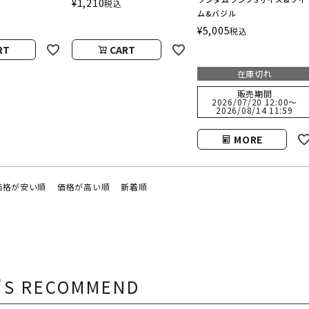
¥
1,210
税込
ム&バジル
チュラヌオヴァ）
ァ）
¥
5,005
税込
RT
CART
在庫切れ
販売期間
2026/07/20 12:00
〜
2026/08/14 11:59
MORE
価格が安い順
価格が高い順
新着順
'S RECOMMEND