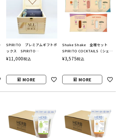
ト
SPIRITO プレミアムギフトボ
Shake Shake 全種セット
ックス SPIRITO
SPIRITO COCKTAILS（シェイ
COCKTAILS（スピリットカク
クシェイク／スピリットカクテ
¥
11,000
¥
3,575
税込
税込
テルズ）
ルズ）
MORE
MORE