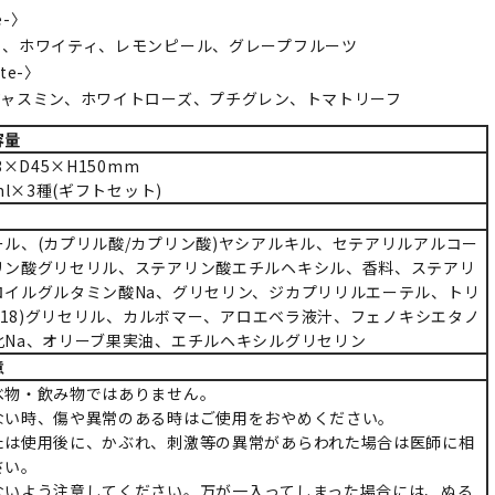
e-〉
ト、ホワイティ、レモンピール、グレープフルーツ
ote-〉
ジャスミン、ホワイトローズ、プチグレン、トマトリーフ
容量
3×D45×H150mm
ml×3種(ギフトセット)
ル、(カプリル酸/カプリン酸)ヤシアルキル、セテアリルアルコー
リン酸グリセリル、ステアリン酸エチルヘキシル、香料、ステアリ
ロイルグルタミン酸Na、グリセリン、ジカプリリルエーテル、トリ
0-18)グリセリル、カルボマー、アロエベラ液汁、フェノキシエタノ
化Na、オリーブ果実油、エチルヘキシルグリセリン
意
べ物・飲み物ではありません。
ない時、傷や異常のある時はご使用をおやめください。
たは使用後に、かぶれ、刺激等の異常があらわれた場合は医師に相
さい。
ないよう注意してください。万が一入ってしまった場合には、ぬる