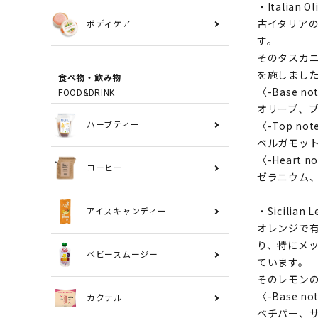
・Italian
古イタリア
ボディケア
す。
そのタスカ
を施しまし
食べ物・飲み物
〈-Base no
FOOD&DRINK
オリーブ、
〈-Top not
ハーブティー
ベルガモッ
〈-Heart n
コーヒー
ゼラニウム
・Sicilia
アイスキャンディー
オレンジで
り、特にメ
ベビースムージー
ています。
そのレモン
〈-Base no
カクテル
ベチパー、