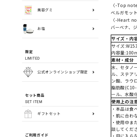
〈-Top not
美容グミ
ベルガモッ
〈-Heart n
バーベナ、
お塩
サイズ・内
サイズ:W15
内容量:100
限定
LIMITED
素材・成分
水、セタノー
公式オンラインショップ限定
ル、ステア
ン酸、ラウ
脂肪酸(C1
ール、水酸
セット商品
使用上の注
SET ITEM
・本品は食
ギフトセット
・肌に合わ
・使用中ま
談してくだ
・目に入ら
ご利用ガイド