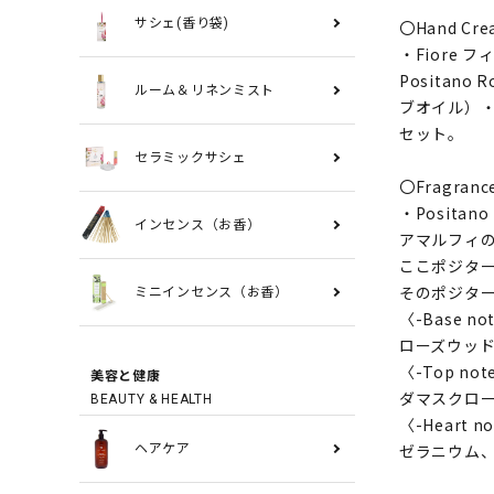
サシェ(香り袋)
〇Hand Cr
・Fiore 
Positano
ルーム＆リネンミスト
ブオイル）・S
セット。
セラミックサシェ
〇Fragra
・Positan
インセンス（お香）
アマルフィ
ここポジタ
そのポジタ
ミニインセンス（お香）
〈-Base no
ローズウッ
〈-Top not
美容と健康
ダマスクロ
BEAUTY & HEALTH
〈-Heart n
ゼラニウム
ヘアケア