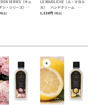
RDEN SERIES（キュ
LE MAIOLICHE（ル・マヨル
デン・シリーズ）
カ） ハンドクリーム
アリーハンドウォッ
Sicilian Lemon（シチリアン
1,320円
(税込)
(税込)
rflower &
レモン） Rudy（ルディ）
o （エルダーフラワー
 THE ENGLISH
OMPANY （ザ イング
ソープカンパニー）