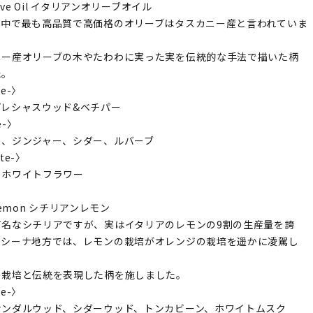
 Olive Oil イタリアンオリーブオイル
の中で最も高品質で高価格のオリーブはタスカニー産と言われていま
ニー産オリーブの木やたわわに実った実を伝統的な手法で描いた柄
た。
te-〉
プレシャスウッド&ベチパー
e-〉
ト、ジンジャー、シダー、ルバーブ
ote-〉
、ホワイトフラワー
n Lemon シチリアンレモン
有名なシチリアですが、実はイタリアのレモンの9割の生産量を誇
ッシーナ地方では、レモンの栽培がオレンジの栽培を遥かに凌駕し
の栽培と伝統を表現した柄を施しました。
te-〉
サンダルウッド、シダーウッド、トンカビーン、ホワイトムスク