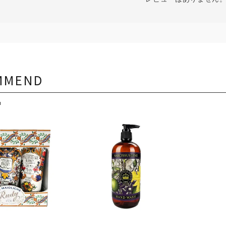
MMEND
品