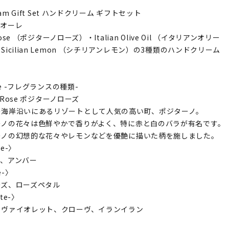
eam Gift Set ハンドクリーム ギフトセット
フィオーレ
 Rose （ポジターノローズ）・Italian Olive Oil （イタリアンオリー
icilian Lemon （シチリアンレモン）の3種類のハンドクリーム
nce -フレグランスの種類-
o Rose ポジターノローズ
の海岸沿いにあるリゾートとして人気の高い町、ポジターノ。
ーノの花々は色鮮やかで香りがよく、特に赤と白のバラが有名です。
ーノの幻想的な花々やレモンなどを優艶に描いた柄を施しました。
te-〉
ド、アンバー
e-〉
ーズ、ローズペタル
ote-〉
、ヴァイオレット、クローヴ、イランイラン