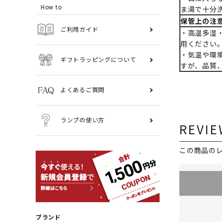
How to
ま湯で十分
保管上の注
ご利用ガイド
・高温多湿
用ください
・気温や環
ギフトラッピングについて
すが、品質
よくあるご質問
ランプの使い方
REVIE
この商品の
ブランド