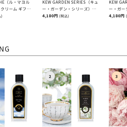
ICHE（ル・マヨル
KEW GARDEN SERIES（キュ
KEW GA
クリーム ギフト
ー・ガーデン・シリーズ）
ー・ガー
ella（ステラ）
ラグジュアリーハンドウォッ
4,180円
ラグジュ
4,180円
込)
(税込)
ィ）
シュ NARCISSUS LIME
シュ Elde
（ナルシサスライム） THE
Pomel
ENGLISH SOAP COMPANY
&ポメロ）
（ザ イングリッシュソープカ
SOAP C
ING
ンパニー）
リッシュ