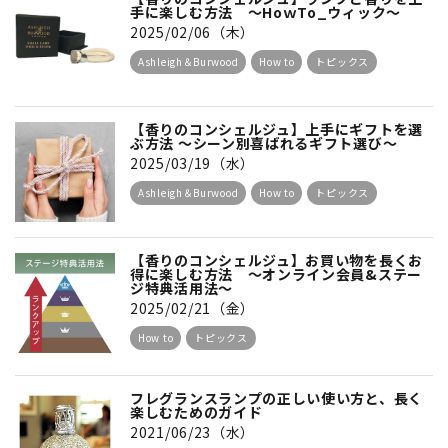
手に楽しむ方法 ～HoｗTo_ウィック～
2025/02/06（木）
Ashleigh＆Burwood
How to
トピックス
【香りのコンシェルジュ】上手にギフトを選
ぶ方法 ～シーン別喜ばれるギフト選び～
2025/03/19（水）
Ashleigh＆Burwood
How to
トピックス
【香りのコンシェルジュ】お買い物を長くお
得に楽しむ方法 ～オンライン会員&ステー
ジ特典活用法～
2025/02/21（金）
How to
トピックス
フレグランスランプの正しい使い方と、長く
楽しむためのガイド
2021/06/23（水）