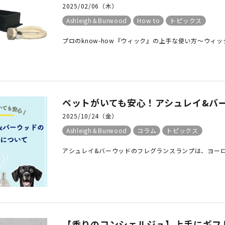
2025/02/06（木）
Ashleigh＆Burwood
How to
トピックス
プロのknow-how『ウィック』の上手な使い方～ウィッ
ペットがいても安心！アシュレイ&バ
2025/10/24（金）
Ashleigh＆Burwood
コラム
トピックス
アシュレイ&バーウッドのフレグランスランプは、ヨーロッ
【香りのコンシェルジュ】上手にギフ