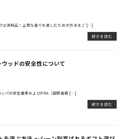
クは消耗品！上質な香りを楽しむための方法をご […]
続きを読む
ーウッドの安全性について
パの安全基準およびIFRA（国際香粧 […]
続きを読む
トを選ぶ方法 ～シーン別喜ばれるギフト選び