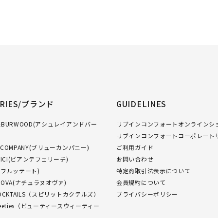
ORIES/ブランド
GUIDELINES
GH&BURWOOD(アシュレイアンドバー
リブインコンフォートオンラインショ
リブインコンフォートコーポレート
W COMPANY(ブリューカンパニー)
ご利用ガイド
FELICI(ピアンテフェリーチ)
お問い合わせ
O(フルッテート)
特定商取引法表示について
NUOVA(ナチュラヌオヴァ)
会員規約について
 COCKTAILS（スピリットカクテルズ）
プライバシーポリシー
Sweeties（ビューティースウィーティー