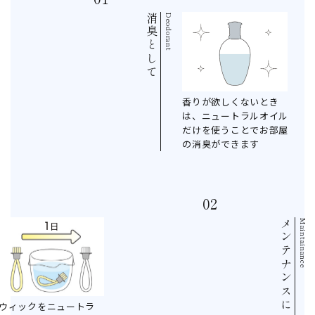
消臭として
Deodorant
香りが欲しくないとき
は、ニュートラルオイル
だけを使うことでお部屋
の消臭ができます
メンテナンスに
Maintainance
ウィックをニュートラ