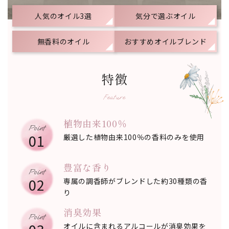
人気のオイル3選
気分で選ぶオイル
無香料のオイル
おすすめオイルブレンド
特徴
Feature
植物由来100％
01
厳選した植物由来100％の香料のみを使用
豊富な香り
02
専属の調香師がブレンドした約30種類の香
り
消臭効果
オイルに含まれるアルコールが消臭効果を